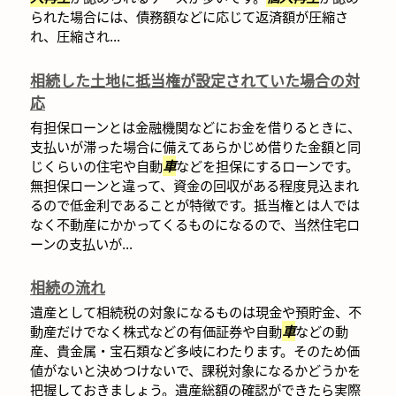
られた場合には、債務額などに応じて返済額が圧縮さ
れ、圧縮され...
相続した土地に抵当権が設定されていた場合の対
応
有担保ローンとは金融機関などにお金を借りるときに、
支払いが滞った場合に備えてあらかじめ借りた金額と同
じくらいの住宅や自動
車
などを担保にするローンです。
無担保ローンと違って、資金の回収がある程度見込まれ
るので低金利であることが特徴です。抵当権とは人では
なく不動産にかかってくるものになるので、当然住宅ロ
ーンの支払いが...
相続の流れ
遺産として相続税の対象になるものは現金や預貯金、不
動産だけでなく株式などの有価証券や自動
車
などの動
産、貴金属・宝石類など多岐にわたります。そのため価
値がないと決めつけないで、課税対象になるかどうかを
把握しておきましょう。遺産総額の確認ができたら実際