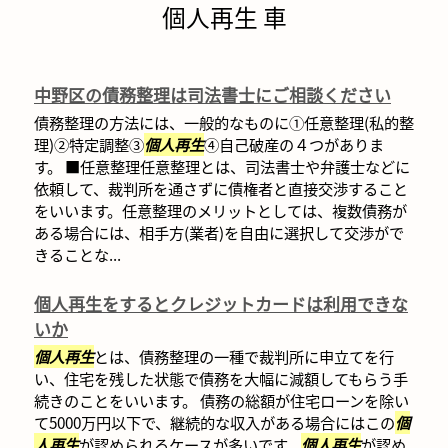
個人再生 車
中野区の債務整理は司法書士にご相談ください
債務整理の方法には、一般的なものに①任意整理(私的整
理)②特定調整③
個人再生
④自己破産の４つがありま
す。 ■任意整理任意整理とは、司法書士や弁護士などに
依頼して、裁判所を通さずに債権者と直接交渉すること
をいいます。任意整理のメリットとしては、複数債務が
ある場合には、相手方(業者)を自由に選択して交渉がで
きることな...
個人再生をするとクレジットカードは利用できな
いか
個人再生
とは、債務整理の一種で裁判所に申立てを行
い、住宅を残した状態で債務を大幅に減額してもらう手
続きのことをいいます。 債務の総額が住宅ローンを除い
て5000万円以下で、継続的な収入がある場合にはこの
個
人再生
が認められるケースが多いです。
個人再生
が認め