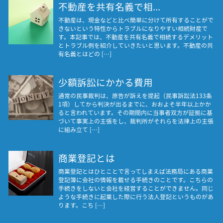
不動産を共有名義で相...
不動産は、現金などと比べ簡単に分けて所有することがで
きないという特性からトラブルになりやすい相続財産で
す。本記事では、不動産を共有名義で相続するデメリット
とトラブル例を紹介していきたいと思います。不動産の共
有名義とはどの […]
少額訴訟にかかる費用
通常の民事裁判は、原告が訴えを提起（民事訴訟法133条
1項）してから判決が出るまでに、おおよそ半年以上かか
ると言われています。その期間内に当事者双方が証拠に基
づいて事実上の主張をし、裁判所がそれらを法律上の主張
に組み立て […]
商業登記とは
商業登記とはひとことで言ってしまえば法務局にある商業
登記簿に会社の情報を載せる手続きのことです。こちらの
手続きをしないと会社を経営することができません。同じ
ような手続きに起業した際に行う法人登記というものがあ
ります。こち […]