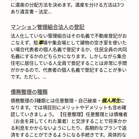
に遺産の分配方法を決めます。遺産を分ける方法は3つ
あり遺言書・法定...
マンション管理組合法人の登記
法人化していない管理組合はその名義で不動産登記がお
こなえず、駐
車
場や集会場として建物の空き室を使いた
い場合代表者の個人名義で登記するか、住民全員の共同
名義にするかのどちらかになります。しかしながら集合
住宅に居住している人全員で登記することは非常に手間
がかかるので、代表者の個人名義で登記することが多い
です。ただし、...
債務整理の種類
債務整理の3種類とは任意整理・自己破産・
個人再生
に
なります。では項目別にメリットやデメリットも含め確
認していきましょう。 【任意整理】任意整理とは債権者
（お金を貸してくれた業者）と交渉することで将来かか
る利息をかからないようにしたり、長期的なプランで返
済をすることができるようになる手続きです。具体的な