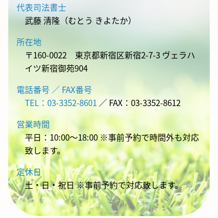
代表司法書士
武藤 清隆（むとう きよたか）
所在地
〒160-0022 東京都新宿区新宿2-7-3 ヴェラハ
イツ新宿御苑904
電話番号 ／ FAX番号
TEL：03-3352-8601
／ FAX：03-3352-8612
営業時間
平日：10:00～18:00 ※事前予約で時間外も対応
致します。
定休日
土・日・祝日 ※事前予約で対応致します。