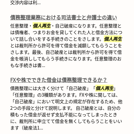
交渉内容は利...
債務整理業務における司法書士と弁護士の違い
任意整理・
個人再生
・自己破産になります。任意整理と
は債権者、つまりお金を貸してくれた人と借金方法につ
いて話し合いをする手続きのことをさします。
個人再生
とは裁判所から許可を得て借金を減額してもらうことを
さします。最後、自己破産とは裁判所から許可を得て借
金を帳消ししてもらう手続きになります。任意整理のお
もな手続きは書...
FXや株でできた借金は債務整理できるか？
債務整理には大きく分けて「自己破産」「
個人再生
」
「任意整理」の3種類があります。FXや株に関しては、
「自己破産」において明文上の規定が存在するため、他
2つの手段と分けて説明します。 自己破産とは、自分の
積もった借金が返せず支払不能になってしまったとき
に、裁判所に申立てて借金を無くしてもらうことをいい
ます（破産法1...