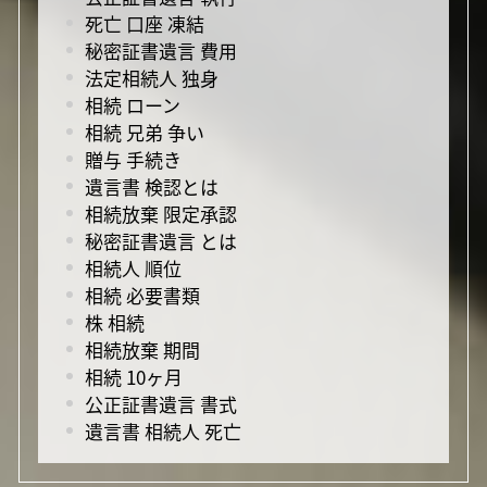
死亡 口座 凍結
秘密証書遺言 費用
法定相続人 独身
相続 ローン
相続 兄弟 争い
贈与 手続き
遺言書 検認とは
相続放棄 限定承認
秘密証書遺言 とは
相続人 順位
相続 必要書類
株 相続
相続放棄 期間
相続 10ヶ月
公正証書遺言 書式
遺言書 相続人 死亡