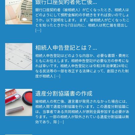
銀行口座契約者死亡後...
銀行口座契約者（被相続人）が亡くなったとき、相続人は
どのようにして預貯金解約の手続きをすれば良いのでしょ
うか。以下説明をします。 まず、被相続人が亡くなったこ
とを知ったときから7日以内に、相続人は死亡届を提出し
[…]
相続人申告登記とは？...
相続人申告登記はどのような内容か、必要な書類・費用と
ともにお伝えします。相続申告登記が必要な方の参考にな
れば幸いです。相続人申告登記とは令和3年法律第24号に
なる民法等の一部を改正する法律によって、創設された制
度が相続人 […]
遺産分割協議書の作成
被相続人の死亡後、遺言書が発見されなかった場合には、
相続人間で遺産分割協議を行います。この遺産分割協議に
は、当事者である共同相続人が原則全員参加する必要があ
ります。一部の相続人が除外されている遺産分割協議は無
効であり、除 […]