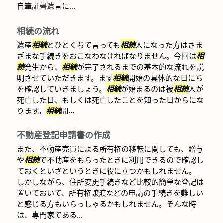
自筆証書遺言に...
相続の流れ
遺産
相続
とひとくちで言っても
相続
人になった方はさま
ざまな手続きをおこなわなければなりません。今回は
相
続
発生から、
相続
が完了されるまでの基本的な流れを説
明させていただきます。まず
相続
開始の具体的な日にち
を確認していきましょう。
相続
が始まるのは被
相続
人が
死亡した日、もしくは死亡したことを知った日からにな
ります。
相続
開...
不動産登記申請書の作成
また、不動産売買による所有権の移転に関しても、贈与
や
相続
で不動産をもらったときに利用できるので確認し
ておくといざというときに役に立つかもしれません。
しかしながら、住所変更手続きなど比較的簡単な登記は
置いておいて、所有権譲渡などの申請の手続きを難しい
と感じる方もいらっしゃるかもしれません。そんな時
は、専門家である...