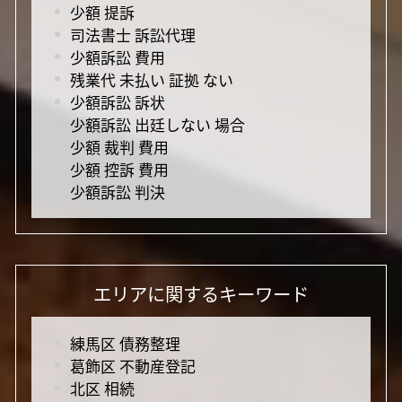
少額 提訴
司法書士 訴訟代理
少額訴訟 費用
残業代 未払い 証拠 ない
少額訴訟 訴状
少額訴訟 出廷しない 場合
少額 裁判 費用
少額 控訴 費用
少額訴訟 判決
エリアに関するキーワード
練馬区 債務整理
葛飾区 不動産登記
北区 相続