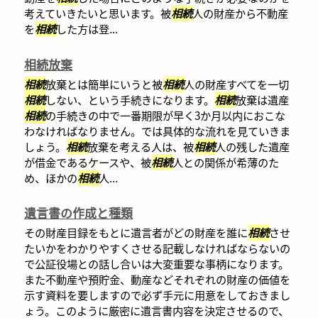
考えていきたいと思います。被
相続
人の財産から不動産
を
相続
した方は登...
相続放棄
相続
放棄とは簡単にいうと被
相続
人の財産すべてを一切
相続
しない、という手続きになります。
相続
放棄は遺産
相続
の手続きの中で一番期限が早く3か月以内におこな
わなければなりません。では具体的な流れを見ていきま
しょう。
相続
放棄を考える人は、被
相続
人の残した遺産
が借金であるケースや、被
相続
人との関係が希薄のた
め、ほかの
相続
人...
遺言書の作成と種類
その財産目録をもとに遺言者がどの財産を誰に
相続
させ
たいかをわかりやすくさせる記載しなければならないの
で公証役場との話し合いは大変重要な事柄になります。
また不動産や預貯金、動産などそれぞれの財産の価値を
示す資料を要しますので必ず手元に用意をしておきまし
ょう。このように厳密に遺言書内容を決定させるので、