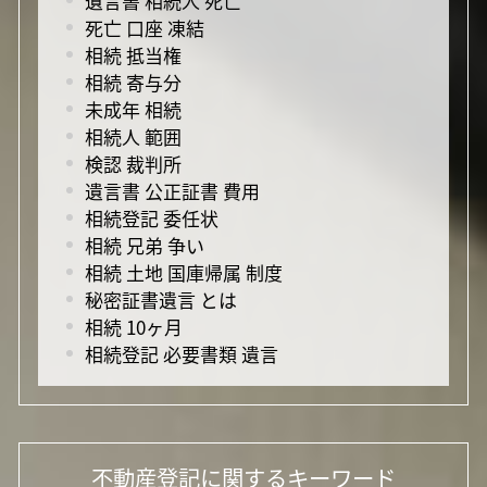
遺言書 相続人 死亡
死亡 口座 凍結
相続 抵当権
相続 寄与分
未成年 相続
相続人 範囲
検認 裁判所
遺言書 公正証書 費用
相続登記 委任状
相続 兄弟 争い
相続 土地 国庫帰属 制度
秘密証書遺言 とは
相続 10ヶ月
相続登記 必要書類 遺言
不動産登記に関するキーワード