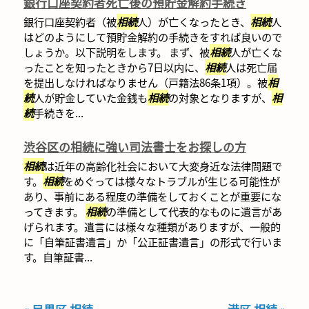
銀行口座契約者死亡後の預貯金解約手続き
銀行口座契約者（被
相続
人）が亡くなったとき、
相続
人
はどのようにして預貯金解約の手続きをすれば良いので
しょうか。以下説明をします。 まず、被
相続
人が亡くな
ったことを知ったときから7日以内に、
相続
人は死亡届
を提出しなければなりません（戸籍法86条1項）。被
相
続
人が貯金していた金銭も
相続
の対象となりますが、
相
続
手続きを...
渋谷区の相続に強い司法書士をお探しの方
相続
は近年の高齢化社会において大変身近な法律問題で
す。
相続
をめぐっては様々なトラブルが生じる可能性が
あり、事前にある程度の準備をしておくことが重要にな
ってきます。
相続
の準備として代表的なものに遺言があ
げられます。遺言には様々な種類がありますが、一般的
に「自筆証書遺言」か「公正証書遺言」の形式で行いま
す。自筆証書...