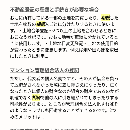
不動産登記の種類と手続きが必要な場合
おもに所有している一部の土地を売買したり、
相続
した
土地を複数の
相続
人ごとに分けたりするときに使いま
す。・土地合筆登記…2つ以上の土地を合わせるときに
おこなう登記です。おもに地番が無駄に分かれていると
きに使用します。・土地地目変更登記…土地の使用目的
が変わったときに変更します。例えば畑や田んぼを家屋
にしたときに利用...
マンション管理組合法人の登記
ただし、代表者の個人名義ですと、その人が借金を負っ
て返済がされなかった際に差し押さえになったり、亡く
なったときに個人の財産なのか組合の財産であるのかが
明確でなく
相続
で他の人に引き継がれてしまったりする
可能性があります。ところが管理組合を法人化すればそ
のようなトラブルも回避することができるのです。2つ
めのメリットは...