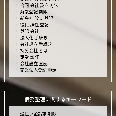
合同 会社 設立 方法
解散登記 期限
新会社 設立 登記
役員 辞任 登記
登記 会社
法人化 手続き
会社設立 手続き
持分会社 とは
定款 認証
会社設立 登記
商業法人登記 申請
債務整理に関するキーワード
過払い金請求 期限