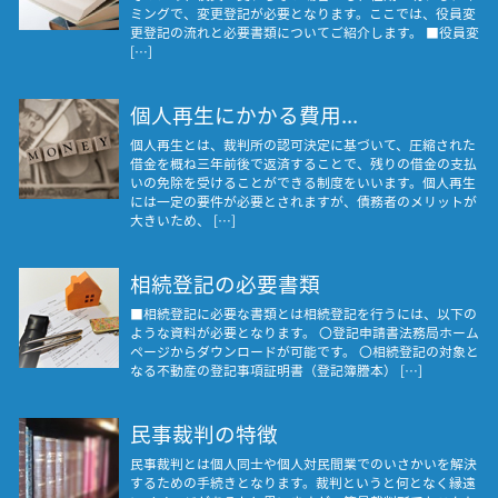
ミングで、変更登記が必要となります。ここでは、役員変
更登記の流れと必要書類についてご紹介します。 ■役員変
[…]
個人再生にかかる費用...
個人再生とは、裁判所の認可決定に基づいて、圧縮された
借金を概ね三年前後で返済することで、残りの借金の支払
いの免除を受けることができる制度をいいます。個人再生
には一定の要件が必要とされますが、債務者のメリットが
大きいため、 […]
相続登記の必要書類
■相続登記に必要な書類とは相続登記を行うには、以下の
ような資料が必要となります。 〇登記申請書法務局ホーム
ページからダウンロードが可能です。 〇相続登記の対象と
なる不動産の登記事項証明書（登記簿謄本） […]
民事裁判の特徴
民事裁判とは個人同士や個人対民間業でのいさかいを解決
するための手続きとなります。裁判というと何となく縁遠