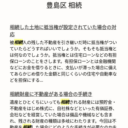
豊島区 相続
相続した土地に抵当権が設定されていた場合の対
応
被
相続
人の残した不動産を引き継いだ時に抵当権がつい
ていたらどうすればいいでしょうか。そもそも抵当権と
は何なのでしょうか。抵当権とは住宅ローンなどの有担
保ローンのことをさします。有担保ローンとは金融機関
などにお金を借りるときに、支払いが滞った場合に備え
てあらかじめ借りた金額と同じくらいの住宅や自動車な
どを担保にする...
相続財産に不動産がある場合の手続き
遺産とひとくちにいっても
相続
される財産には預貯金・
不動産をはじめ株式に、自社株などといった有価証券、
会社などを経営していた場合は備品や機械なども含ま
れ、残される財産の種類は多岐にわたります。今回は不
動産を
相続
した場合にどのような手続きが必要なのかを