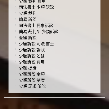
少額 裁判 費用
司法書士 少額 訴訟
少額 裁判
簡易 訴訟
司法書士 民事訴訟
簡易 裁判所 少額訴訟
低額 訴訟
少額訴訟 司法 書士
少額訴訟 訴状
少額訴訟 とは
少額訴訟 費用
少額 提訴
少額訴訟 金額
少額訴訟 制度
少額 請求 訴訟