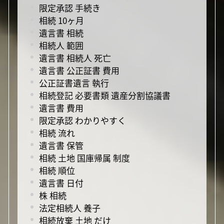
限定承認 手続き
相続 10ヶ月
遺言書 相続
相続人 範囲
遺言書 相続人 死亡
遺言書 公正証書 費用
公正証書遺言 執行
相続登記 必要書類 遺産分割協議書
遺言書 費用
限定承認 わかりやすく
相続 流れ
遺言書 保管
相続 土地 国庫帰属 制度
相続 順位
遺言書 日付
株 相続
法定相続人 養子
相続放棄 土地 だけ