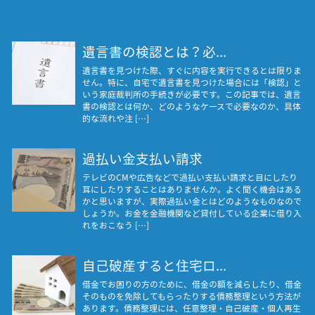
遺言書の検認とは？必...
遺言書を見つけた際、すぐに内容を実行できるとは限りま
せん。特に、自宅で遺言書を見つけた場合には「検認」と
いう家庭裁判所の手続きが必要です。この記事では、遺言
書の検認とは何か、どのようなケースで必要なのか、具体
的な流れや注 […]
過払い金支払い請求
テレビのCMや広告などで過払い支払い請求と目にしたり
耳にしたりすることはありませんか。よく聞く機会はある
かと思いますが、実際過払い金とはどのようなものなので
しょうか。お金を金融機関など貸付している企業に借り入
れをおこなう […]
自己破産すると住宅ロ...
借金でお困りの方のために、借金の額を減らしたり、借金
そのものを免除してもらったりする債務整理という方法が
あります。債務整理には、任意整理・自己破産・個人再生