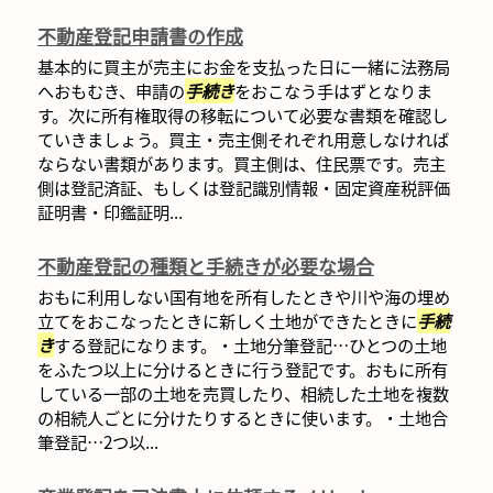
不動産登記申請書の作成
基本的に買主が売主にお金を支払った日に一緒に法務局
へおもむき、申請の
手続き
をおこなう手はずとなりま
す。次に所有権取得の移転について必要な書類を確認し
ていきましょう。買主・売主側それぞれ用意しなければ
ならない書類があります。買主側は、住民票です。売主
側は登記済証、もしくは登記識別情報・固定資産税評価
証明書・印鑑証明...
不動産登記の種類と手続きが必要な場合
おもに利用しない国有地を所有したときや川や海の埋め
立てをおこなったときに新しく土地ができたときに
手続
き
する登記になります。・土地分筆登記…ひとつの土地
をふたつ以上に分けるときに行う登記です。おもに所有
している一部の土地を売買したり、相続した土地を複数
の相続人ごとに分けたりするときに使います。・土地合
筆登記…2つ以...