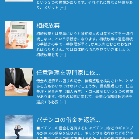
という３つの種類があります。それぞれに異なる特徴があ
り、メリット […]
相続放棄
相続放棄とは簡単にいうと被相続人の財産すべてを一切相
続しない、という手続きになります。相続放棄は遺産相続
の手続きの中で一番期限が早く3か月以内におこなわなけ
ればなりません。では具体的な流れを見ていきましょう。
相続放棄を考 […]
任意整理を専門家に依...
借金の返済でお困りの場合、債務整理を検討されたことが
ある方も多いのではないでしょうか。債務整理には、任意
整理・民事再生（個人再生）・自己破産という３つの種類
があります。借金の状態に応じて、最適な債務整理方法を
選択する必要 […]
パチンコの借金を返済...
■パチンコの借金を返済するにはパチンコなどのギャンブ
ルが原因の借金を繰り返し、ギャンブル依存症などを発症
した場合、借金の返済方法はおろか、利息の返済すらも難