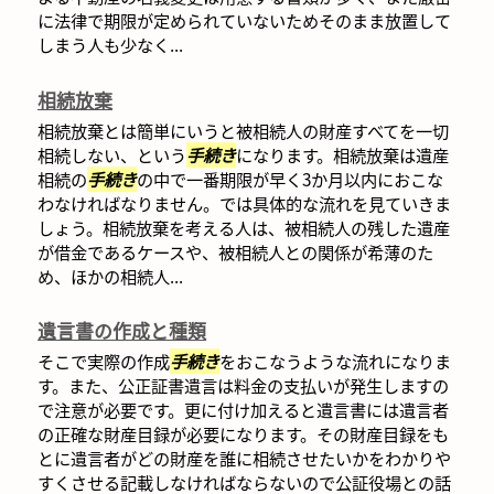
に法律で期限が定められていないためそのまま放置して
しまう人も少なく...
相続放棄
相続放棄とは簡単にいうと被相続人の財産すべてを一切
相続しない、という
手続き
になります。相続放棄は遺産
相続の
手続き
の中で一番期限が早く3か月以内におこな
わなければなりません。では具体的な流れを見ていきま
しょう。相続放棄を考える人は、被相続人の残した遺産
が借金であるケースや、被相続人との関係が希薄のた
め、ほかの相続人...
遺言書の作成と種類
そこで実際の作成
手続き
をおこなうような流れになりま
す。また、公正証書遺言は料金の支払いが発生しますの
で注意が必要です。更に付け加えると遺言書には遺言者
の正確な財産目録が必要になります。その財産目録をも
とに遺言者がどの財産を誰に相続させたいかをわかりや
すくさせる記載しなければならないので公証役場との話