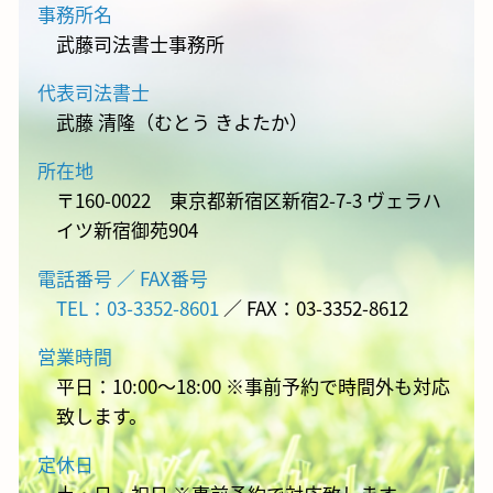
事務所名
武藤司法書士事務所
代表司法書士
武藤 清隆（むとう きよたか）
所在地
〒160-0022 東京都新宿区新宿2-7-3 ヴェラハ
イツ新宿御苑904
電話番号 ／ FAX番号
TEL：03-3352-8601
／ FAX：03-3352-8612
営業時間
平日：10:00～18:00 ※事前予約で時間外も対応
致します。
定休日