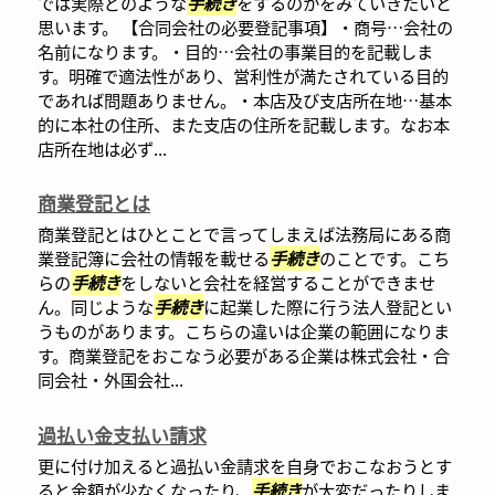
では実際どのような
手続き
をするのかをみていきたいと
思います。 【合同会社の必要登記事項】・商号…会社の
名前になります。・目的…会社の事業目的を記載しま
す。明確で適法性があり、営利性が満たされている目的
であれば問題ありません。・本店及び支店所在地…基本
的に本社の住所、また支店の住所を記載します。なお本
店所在地は必ず...
商業登記とは
商業登記とはひとことで言ってしまえば法務局にある商
業登記簿に会社の情報を載せる
手続き
のことです。こち
らの
手続き
をしないと会社を経営することができませ
ん。同じような
手続き
に起業した際に行う法人登記とい
うものがあります。こちらの違いは企業の範囲になりま
す。商業登記をおこなう必要がある企業は株式会社・合
同会社・外国会社...
過払い金支払い請求
更に付け加えると過払い金請求を自身でおこなおうとす
ると金額が少なくなったり、
手続き
が大変だったりしま