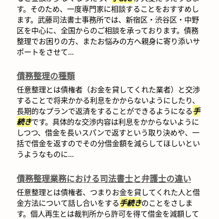
す。そのため、一度専門家に相談することをおすすめし
ます。武藤司法書士事務所では、新宿区・渋谷区・中野
区を中心に、全国からのご相談を承っております。債務
整理でお困りの方、またお悩みの方へ親身に寄り添いサ
ポートをさせて...
債務整理の種類
任意整理とは債権者（お金を貸してくれた業者）と交渉
することで将来かかる利息をかからないようにしたり、
長期的なプランで返済をすることができるようになる
手
続き
です。具体的な交渉内容は利息をかからないように
しつつ、借金を長いスパンで返すという取り決めや、一
括で借金を返すのでその分借金額を減らしてほしいとい
うようなものに...
債務整理業務における司法書士と弁護士の違い
任意整理とは債権者、つまりお金を貸してくれた人と借
金方法について話し合いをする
手続き
のことをさしま
す。個人再生とは裁判所から許可を得て借金を減額して