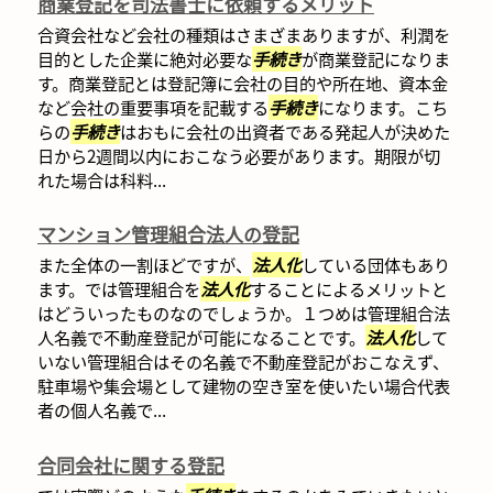
商業登記を司法書士に依頼するメリット
合資会社など会社の種類はさまざまありますが、利潤を
目的とした企業に絶対必要な
手続き
が商業登記になりま
す。商業登記とは登記簿に会社の目的や所在地、資本金
など会社の重要事項を記載する
手続き
になります。こち
らの
手続き
はおもに会社の出資者である発起人が決めた
日から2週間以内におこなう必要があります。期限が切
れた場合は科料...
マンション管理組合法人の登記
また全体の一割ほどですが、
法人化
している団体もあり
ます。では管理組合を
法人化
することによるメリットと
はどういったものなのでしょうか。１つめは管理組合法
人名義で不動産登記が可能になることです。
法人化
して
いない管理組合はその名義で不動産登記がおこなえず、
駐車場や集会場として建物の空き室を使いたい場合代表
者の個人名義で...
合同会社に関する登記