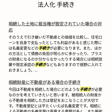
法人化 手続き
相続した土地に抵当権が設定されていた場合の対
応
そのうえで引き継いだ不動産との価値を比較し、住宅ロ
ーンを自身で支払ったとしても利益があると感じた際に
は名義変更などの
手続き
が必要になります。また、ほか
の方法として債務の負担が明らかに多かったり、プラス
の財産になるのか分からなかったりする場合には相続放
棄や限定承認の
手続き
などもありますので視野に入れて
おきましょう。...
相続財産に不動産がある場合の手続き
今回は不動産を相続した場合にどのような
手続き
が必要
なのかを考えていきたいと思います。被相続人の財産か
ら不動産を相続した方は登記をおこなうことが大切で
す。不動産登記とは平たくいえば名義変更です。相続に
よる不動産の名義変更は用意する書類が多く、また厳密