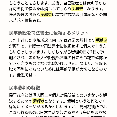
もらうことをさします。最後、自己破産とは裁判所から
許可を得て借金を帳消ししてもらう
手続き
になります。
任意整理のおもな
手続き
は書類作成や取引履歴などの開
示請求・債権者と...
民事訴訟を司法書士に依頼するメリット
また上述した少額訴訟に関しては通常の裁判より
手続き
が簡単で、弁護士や司法書士に依頼せずに個人で争う方
もいらっしゃいます。しかしながら審理の日が1日が原
則とされ、また証人や証拠も審理の日にその場で確認が
できる方やものでなければいけません。つまり、少額訴
訟で不利にならないためには事前準備が大切になるので
す。 最近では...
民事裁判の特徴
民事裁判とは個人同士や個人対民間業でのいさかいを解
決するための
手続き
となります。裁判というと何となく
縁遠いイメージがあるかと思いますが、簡易裁判所でお
こなわれるものは日常生活で起こるだろう争いを取り扱