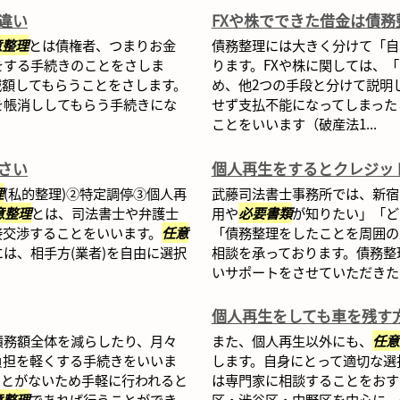
違い
FXや株でできた借金は債務
意整理
とは債権者、つまりお金
債務整理には大きく分けて「自
をする手続きのことをさしま
ります。FXや株に関しては、
減額してもらうことをさします。
め、他2つの手段と分けて説明
を帳消ししてもらう手続きにな
せず支払不能になってしまった
ことをいいます（破産法1...
さい
個人再生をするとクレジッ
理
(私的整理)②特定調停③個人再
武藤司法書士事務所では、新宿
意整理
とは、司法書士や弁護士
用や
必要書類
が知りたい」「ど
接交渉することをいいます。
任意
「債務整理をしたことを周囲の
は、相手方(業者)を自由に選択
相談を承っております。債務整
いサポートをさせていただきたい
個人再生をしても車を残す
債務額全体を減らしたり、月々
また、個人再生以外にも、
任意
負担を軽くする手続きをいいま
します。自身にとって適切な選
ことがないため手軽に行われると
は専門家に相談することをおす
意整理
であれば行うことができ
区・渋谷区・中野区を中心に、