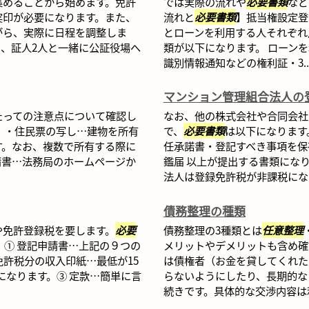
集めることから始めます。免許
では実際の流れや
必要書類
など
実印が必要になります。また、
流れと
必要書類
】抵当権設定登
がら、実際に日程を調整しま
とローンを利用する人それぞれ
、証人2人と一緒に公証役場へ
類が以下になります。 ローン
識別情報通知などの権利証・3..
マンション管理組合法人の
たっての注意点について確認し
なお、他の株式会社や合同会社
】・住民票の写し…建物を所有
で、
必要書類
は以下になります
す。なお、複数で所有する際に
任承諾書・登記すべき事項を保
請書…法務局のホームページか
鑑届 以上が提出する書類にな
法人は登録免許税が非課税にな..
債務整理の種類
や免許登録税を要します。
必要
債務整理の3種類とは
任意整理
 ① 登記申請書…上記の９つの
メリットやデメリットも含め確
免許税分の収入印紙…最低が15
は債権者（お金を貸してくれた
になります。③ 定款…簡単に言
らないようにしたり、長期的な
続きです。具体的な交渉内容は利.