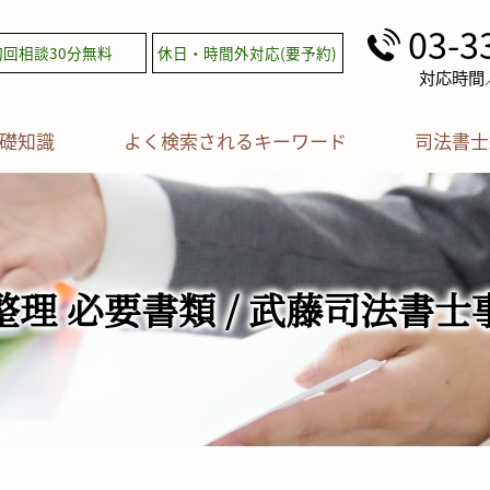
03-3
初回相談30分無料
休日・時間外対応(要予約)
対応時間／平
礎知識
よく検索されるキーワード
司法書士
整理 必要書類 / 武藤司法書士