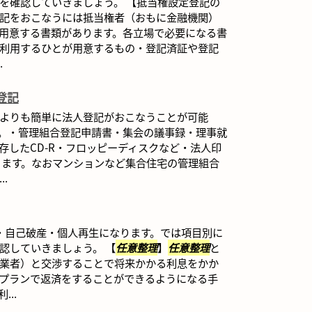
を確認していきましょう。 【抵当権設定登記の
記をおこなうには抵当権者（おもに金融機関）
用意する書類があります。各立場で必要になる書
を利用するひとが用意するもの・登記済証や登記
.
登記
よりも簡単に法人登記がおこなうことが可能
。・管理組合登記申請書・集会の議事録・理事就
存したCD-R・フロッピーディスクなど・法人印
ります。なおマンションなど集合住宅の管理組合
.
・自己破産・個人再生になります。では項目別に
認していきましょう。 【
任意整理
】
任意整理
と
業者）と交渉することで将来かかる利息をかか
プランで返済をすることができるようになる手
..