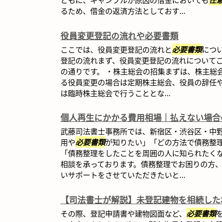
るため、借金の返済方法としておす...
役員変更登記の流れや必要書類
ここでは、役員変更登記の流れと
必要書類
につ
登記の流れまず、役員変更登記の流れについて
の通りです。 ・株主総会の招集まずは、株主総
る役員変更の場合は定期株主総会、役員の辞任
は臨時株主総会で行うこととな...
個人再生にかかる費用相場｜払えない場合
武藤司法書士事務所では、新宿区・渋谷区・中
用や
必要書類
が知りたい」「どの方法で債務整
「債務整理をしたことを周囲の人に知られたく
相談を承っております。債務整理でお困りの方
いサポートをさせていただきたいと...
【司法書士が解説】未登記建物を相続した
その際、登記申請書や建物図面など、
必要書類