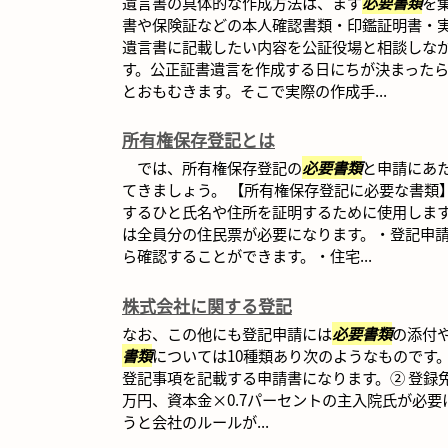
遺言書の具体的な作成方法は、まず
必要書類
を
書や保険証などの本人確認書類・印鑑証明書・
遺言書に記載したい内容を公証役場と相談しな
す。公正証書遺言を作成する日にちが決まったら
とおもむきます。そこで実際の作成手...
所有権保存登記とは
では、所有権保存登記の
必要書類
と申請にあ
てきましょう。 【所有権保存登記に必要な書類
するひと氏名や住所を証明するために使用しま
は全員分の住民票が必要になります。・登記申
ら確認することができます。・住宅...
株式会社に関する登記
なお、この他にも登記申請には
必要書類
の添付
書類
については10種類あり次のようなものです。
登記事項を記載する申請書になります。② 登録
万円、資本金×0.7パーセントの主入院氏が必要
うと会社のルールが...