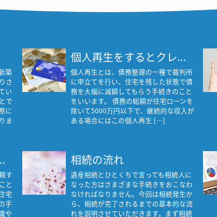
個人再生をするとクレ...
新築
個人再生とは、債務整理の一種で裁判所
りさ
に申立てを行い、住宅を残した状態で債
てい
務を大幅に減額してもらう手続きのこと
とで
をいいます。 債務の総額が住宅ローンを
際に
除いて5000万円以下で、継続的な収入が
りま
ある場合にはこの個人再生 […]
.
相続の流れ
頼す
遺産相続とひとくちで言っても相続人に
こと
なった方はさまざまな手続きをおこなわ
住宅
なければなりません。今回は相続発生か
の手
ら、相続が完了されるまでの基本的な流
識や
れを説明させていただきます。まず相続