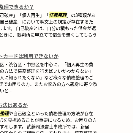
整理できるか？
己破産」「個人再生」「
任意整理
」の3種類があ
「自己破産」において明文上の規定が存在するた
します。 自己破産とは、自分の積もった借金が返
ときに、裁判所に申立てて借金を無くしてもらう
トカードは利用できないか
区・渋谷区・中野区を中心に、「個人再生の費
の方法で債務整理を行えばいいかわからない」
人に知られたくない」など様々な債務整理のご
理でお困りの方、またお悩みの方へ親身に寄り添
と...
方法はあるか
整理
や自己破産といった債務整理の方法が存在
択を見極めることが重要になるため、お困りの方
すめします。 武藤司法書士事務所では、新宿
全国からのご相談を承っております。債務整理で