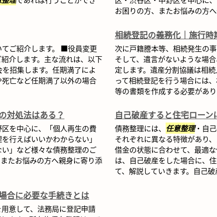
お困りの方、またお悩みの方へ親.
相続登記の義務化｜施行時
いてご紹介します。 ■役員変更
次に戸籍謄本等、相続発生の事
ご紹介します。主な流れは、以下
そして、遺言がないような場合
会を招集します。任期満了によ
定します。遺産分割協議は相続
や死亡など任期満了以外の場合
って相続登記を行う場合には、
等の書類を作成する必要がありま
の対処法はある？
自己破産すると住宅ローン
野区を中心に、「個人再生の費
債務整理には、
任意整理
・自己
理を行えばいいかわからない」
それぞれに異なる特徴があり、
ない」など様々な債務整理のご
借金の状態に合わせて、最適な
、またお悩みの方へ親身に寄り添
は、自己破産をした場合に、住
て、解説していきます。自己破
場合に必要な手続きとは
を用意して、法務局に登記申請