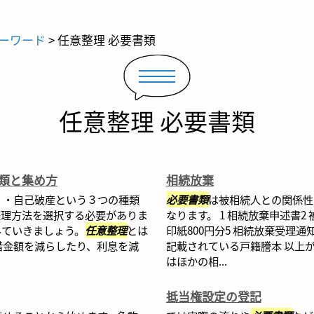
ーワード
>
任意整理 必要書類
任意整理 必要書類
類と集め方
相続放棄
）・自己破産という３つの種類
必要書類
は被相続人との関係性
整理方法を選択する必要がありま
なります。 1 相続放棄申述書2
みていきましょう。
任意整理
とは
印紙800円分5 相続放棄受理
借金額を減らしたり、利息を減
記載されている戸籍謄本 以上
はほかの相...
抵当権設定の登記