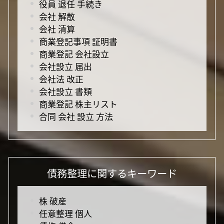
役員 退任 手続き
会社 解散
会社 清算
商業登記事項 証明書
商業登記 会社設立
会社設立 届出
会社法 改正
会社設立 書類
商業登記 株主リスト
合同 会社 設立 方法
債務整理に関するキーワード
株 破産
任意整理 個人