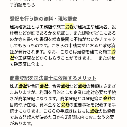
了済証をもら...
登記を行う際の資料・現地調査
建築確認証とは工務店や施工
会社
が建築主や建築者、設
計者などが誰であるかを記載し、また建物がどこにある
のか等を書いた書類を検査機関に不備がないかチェック
してもらうものです。こちらの申請書がとおると確認済
証が発行されます。なお、こちらは建物を建てた施工
会
社
や工務店などからもらうことができます。 また併せ
て確認証に含ま...
商業登記を司法書士に依頼するメリット
株式
会社
や合同
会社
。合資
会社
など
会社
の種類はさまざ
まありますが、利潤を目的とした企業に絶対必要な手続
きが商業登記になります。商業登記とは登記簿に
会社
の
目的や所在地、資本金など
会社
の重要事項を記載する手
続きになります。こちらの手続きはおもに
会社
の出資者
である発起人が決めた日から2週間以内におこなう必要
があります。