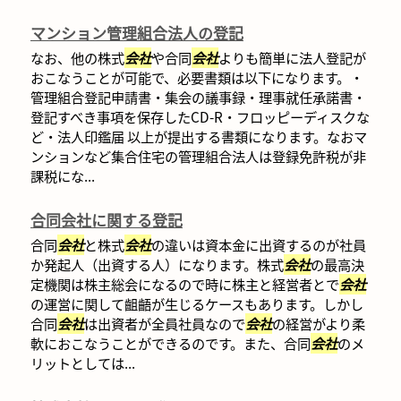
マンション管理組合法人の登記
なお、他の株式
会社
や合同
会社
よりも簡単に法人登記が
おこなうことが可能で、必要書類は以下になります。・
管理組合登記申請書・集会の議事録・理事就任承諾書・
登記すべき事項を保存したCD-R・フロッピーディスクな
ど・法人印鑑届 以上が提出する書類になります。なおマ
ンションなど集合住宅の管理組合法人は登録免許税が非
課税にな...
合同会社に関する登記
合同
会社
と株式
会社
の違いは資本金に出資するのが社員
か発起人（出資する人）になります。株式
会社
の最高決
定機関は株主総会になるので時に株主と経営者とで
会社
の運営に関して齟齬が生じるケースもあります。しかし
合同
会社
は出資者が全員社員なので
会社
の経営がより柔
軟におこなうことができるのです。また、合同
会社
のメ
リットとしては...