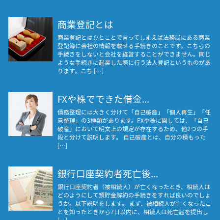
商業登記とは
商業登記とはひとことで言ってしまえば法務局にある商業
登記簿に会社の情報を載せる手続きのことです。こちらの
手続きをしないと会社を経営することができません。同じ
ような手続きに起業した際に行う法人登記というものがあ
ります。こち […]
FXや株でできた借金...
債務整理には大きく分けて「自己破産」「個人再生」「任
意整理」の3種類があります。FXや株に関しては、「自己
破産」において明文上の規定が存在するため、他2つの手
段と分けて説明します。 自己破産とは、自分の積もった
[…]
銀行口座契約者死亡後...
銀行口座契約者（被相続人）が亡くなったとき、相続人は
どのようにして預貯金解約の手続きをすれば良いのでしょ
うか。以下説明をします。 まず、被相続人が亡くなったこ
とを知ったときから7日以内に、相続人は死亡届を提出し
[…]