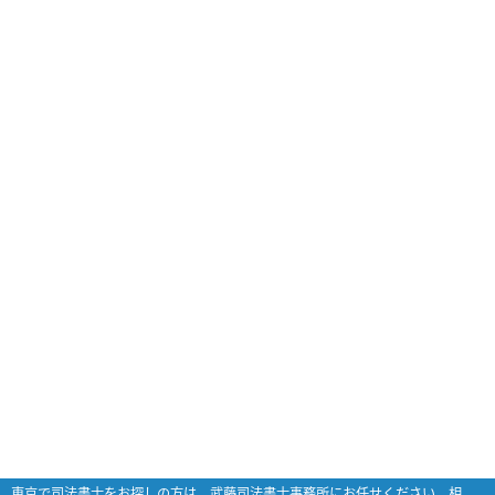
東京で司法書士をお探しの方は、武藤司法書士事務所にお任せください。相