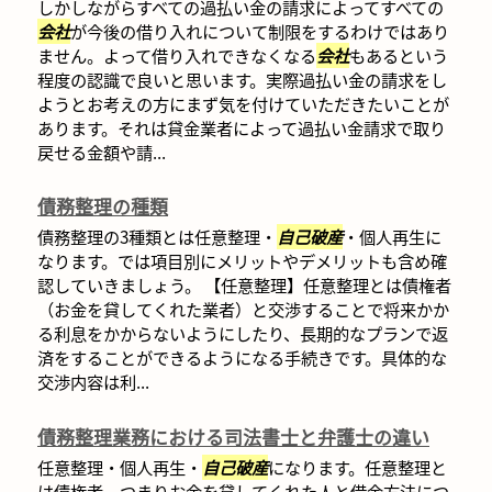
しかしながらすべての過払い金の請求によってすべての
会社
が今後の借り入れについて制限をするわけではあり
ません。よって借り入れできなくなる
会社
もあるという
程度の認識で良いと思います。実際過払い金の請求をし
ようとお考えの方にまず気を付けていただきたいことが
あります。それは貸金業者によって過払い金請求で取り
戻せる金額や請...
債務整理の種類
債務整理の3種類とは任意整理・
自己破産
・個人再生に
なります。では項目別にメリットやデメリットも含め確
認していきましょう。 【任意整理】任意整理とは債権者
（お金を貸してくれた業者）と交渉することで将来かか
る利息をかからないようにしたり、長期的なプランで返
済をすることができるようになる手続きです。具体的な
交渉内容は利...
債務整理業務における司法書士と弁護士の違い
任意整理・個人再生・
自己破産
になります。任意整理と
は債権者、つまりお金を貸してくれた人と借金方法につ