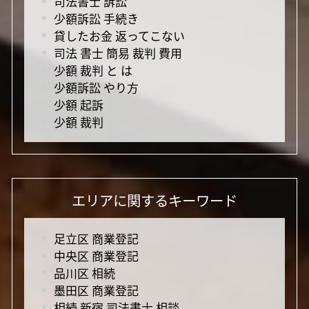
司法書士 訴訟
少額訴訟 手続き
貸したお金 返ってこない
司法 書士 簡易 裁判 費用
少額 裁判 と は
少額訴訟 やり方
少額 起訴
少額 裁判
エリアに関するキーワード
足立区 商業登記
中央区 商業登記
品川区 相続
墨田区 商業登記
相続 新宿 司法書士 相談