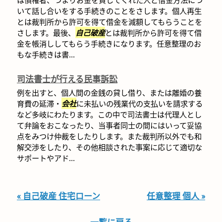
いて話し合いをする手続きのことをさします。個人再生
とは裁判所から許可を得て借金を減額してもらうことを
さします。最後、
自己破産
とは裁判所から許可を得て借
金を帳消ししてもらう手続きになります。任意整理のお
もな手続きは書...
司法書士が行える民事訴訟
例を出すと、個人間の金銭の貸し借り、または離婚の養
育費の延滞・
会社
に未払いの残業代の支払いを請求する
など多岐にわたります。この中で司法書士は代理人とし
て弁論をおこなったり、当事者同士の間にはいって妥協
点をみつけ仲裁をしたりします。また裁判所以外でも和
解交渉をしたり、その他相談された事案に応じて適切な
サポートやアド...
« 自己破産 住宅ローン
任意整理 個人 »
一覧に戻る