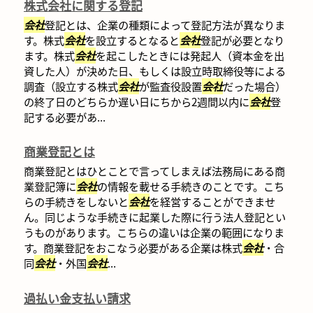
株式会社に関する登記
会社
登記とは、企業の種類によって登記方法が異なりま
す。株式
会社
を設立するとなると
会社
登記が必要となり
ます。株式
会社
を起こしたときには発起人（資本金を出
資した人）が決めた日、もしくは設立時取締役等による
調査（設立する株式
会社
が監査役設置
会社
だった場合）
の終了日のどちらか遅い日にちから2週間以内に
会社
登
記する必要があ...
商業登記とは
商業登記とはひとことで言ってしまえば法務局にある商
業登記簿に
会社
の情報を載せる手続きのことです。こち
らの手続きをしないと
会社
を経営することができませ
ん。同じような手続きに起業した際に行う法人登記とい
うものがあります。こちらの違いは企業の範囲になりま
す。商業登記をおこなう必要がある企業は株式
会社
・合
同
会社
・外国
会社
...
過払い金支払い請求