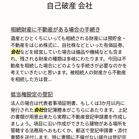
自己破産 会社
相続財産に不動産がある場合の手続き
遺産とひとくちにいっても相続される財産には預貯金・
不動産をはじめ株式に、自社株などといった有価証券、
会社
などを経営していた場合は備品や機械なども含ま
れ、残される財産の種類は多岐にわたります。今回は不
動産を相続した場合にどのような手続きが必要なのかを
考えていきたいと思います。被相続人の財産から不動産
を相続した方は登...
抵当権設定の登記
法人の場合は代表者事項証明書、もしくは3か月以内に
発行された
会社
登記簿謄本がこちらにあたります。 上記
の書類が用意出来たら実際に不動産登記申請書を作成し
ましょう。項目に沿い作成ができたら建物がある場所を
管轄する法務局へおもむくか、郵送で登記申請書・添付
書類を送付します。特に書類に不備がない場合は登記完