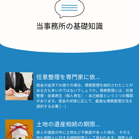
当事務所の基礎知識
任意整理を専門家に依...
借金の返済でお困りの場合、債務整理を検討されたことが
ある方も多いのではないでしょうか。債務整理には、任意
整理・民事再生（個人再生）・自己破産という３つの種類
があります。借金の状態に応じて、最適な債務整理方法を
選択する必要 […]
土地の遺産相続の期限...
故人の遺産の中に土地など不動産があった場合、 その土
地も相続人に対する相続財産として扱われます。相続人は