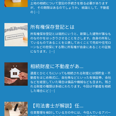
土地の相続について登記の手続きを取る必要があります
が、 その期限はあるのでしょうか。 結論として、不動産
の […]
所有権保存登記とは
所有権保存登記とは端的にいうと、新築した建物が誰なも
のなのかをはっきりさせることをさします。自身の所有し
ているものであることを公表しておくことで売却や住宅ロ
ーンなどの担保にする際に所有権が自身にあることの証拠
になります。 […]
相続財産に不動産があ...
遺産とひとくちにいっても相続される財産には預貯金・不
動産をはじめ株式に、自社株などといった有価証券、会社
などを経営していた場合は備品や機械なども含まれ、残さ
れる財産の種類は多岐にわたります。今回は不動産を相続
した場合にど […]
【司法書士が解説】任...
任意整理を検討している方の中には、今住んでいるアパー