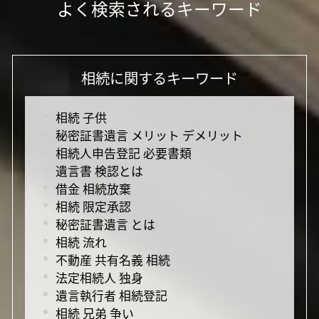
よく検索されるキーワード
相続に関するキーワード
相続 子供
秘密証書遺言 メリット デメリット
相続人申告登記 必要書類
遺言書 検認とは
借金 相続放棄
相続 限定承認
秘密証書遺言 とは
相続 流れ
不動産 共有名義 相続
法定相続人 独身
遺言執行者 相続登記
相続 兄弟 争い