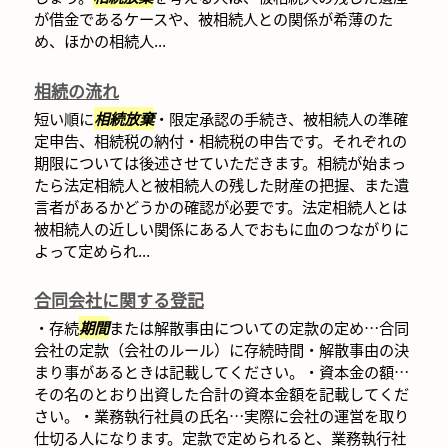
が借金であるケースや、被相続人との関係が希薄のた
め、ほかの相続人...
相続の流れ
短い順に
相続放棄
・限定承認の手続き、被相続人の準確
定申告、相続税の納付・相続税の申告です。それぞれの
期限については後述させていただきます。相続が始まっ
たら法定相続人と被相続人の残した財産の把握、また遺
言者があるかどうかの確認が必要です。法定相続人とは
被相続人の近しい関係にある人でおもに血のつながりに
よって定められ...
合同会社に関する登記
・存続
期間
または解散事由についての定款の定め…合同
会社の定款（会社のルール）に存続時間・解散事由の決
まり事があるときは記載してください。・資本金の額…
その名のとおり出資した合計の資本金額を記載してくだ
さい。・業務執行社員の氏名…実際に会社の運営を取り
仕切る人になります。定款で定められると、業務執行社