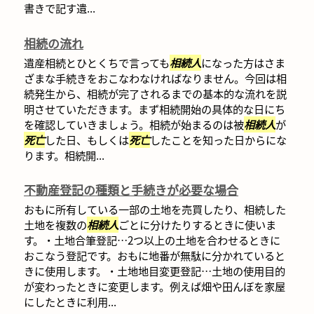
書きで記す遺...
相続の流れ
遺産相続とひとくちで言っても
相続人
になった方はさま
ざまな手続きをおこなわなければなりません。今回は相
続発生から、相続が完了されるまでの基本的な流れを説
明させていただきます。まず相続開始の具体的な日にち
を確認していきましょう。相続が始まるのは被
相続人
が
死亡
した日、もしくは
死亡
したことを知った日からにな
ります。相続開...
不動産登記の種類と手続きが必要な場合
おもに所有している一部の土地を売買したり、相続した
土地を複数の
相続人
ごとに分けたりするときに使いま
す。・土地合筆登記…2つ以上の土地を合わせるときに
おこなう登記です。おもに地番が無駄に分かれていると
きに使用します。・土地地目変更登記…土地の使用目的
が変わったときに変更します。例えば畑や田んぼを家屋
にしたときに利用...