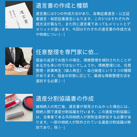
遺言書の作成と種類
遺言書には3つの作成方法があり、自筆証書遺言・公正証
書遺言・秘密証書遺言になります。この3つはそれぞれ作
成方法が異なり、また同じ遺言書であってもメリットとデ
メリットが違います。今回はそれぞれの遺言書の作成方法
や特徴につい […]
任意整理を専門家に依...
借金の返済でお困りの場合、債務整理を検討されたことが
ある方も多いのではないでしょうか。債務整理には、任意
整理・民事再生（個人再生）・自己破産という３つの種類
があります。借金の状態に応じて、最適な債務整理方法を
選択する必要 […]
遺産分割協議書の作成
被相続人の死亡後、遺言書が発見されなかった場合には、
相続人間で遺産分割協議を行います。この遺産分割協議に
は、当事者である共同相続人が原則全員参加する必要があ
ります。一部の相続人が除外されている遺産分割協議は無
効であり、除 […]