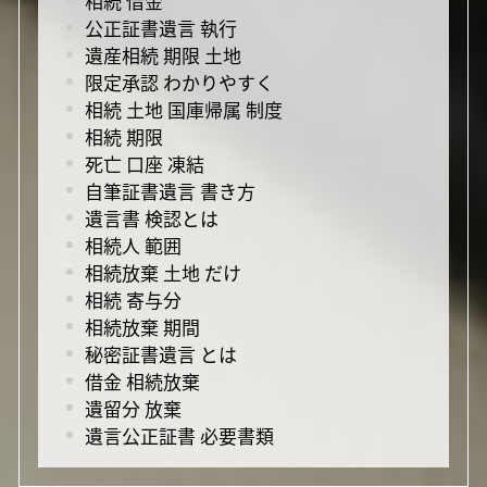
相続 借金
公正証書遺言 執行
遺産相続 期限 土地
限定承認 わかりやすく
相続 土地 国庫帰属 制度
相続 期限
死亡 口座 凍結
自筆証書遺言 書き方
遺言書 検認とは
相続人 範囲
相続放棄 土地 だけ
相続 寄与分
相続放棄 期間
秘密証書遺言 とは
借金 相続放棄
遺留分 放棄
遺言公正証書 必要書類