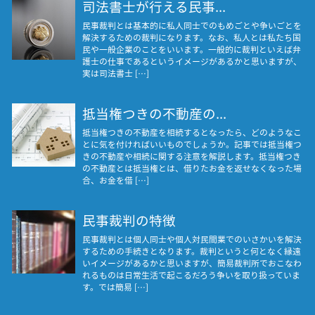
司法書士が行える民事...
民事裁判とは基本的に私人同士でのもめごとや争いごとを
解決するための裁判になります。なお、私人とは私たち国
民や一般企業のことをいいます。一般的に裁判といえば弁
護士の仕事であるというイメージがあるかと思いますが、
実は司法書士 […]
抵当権つきの不動産の...
抵当権つきの不動産を相続するとなったら、どのようなこ
とに気を付ければいいものでしょうか。記事では抵当権つ
きの不動産や相続に関する注意を解説します。抵当権つき
の不動産とは抵当権とは、借りたお金を返せなくなった場
合、お金を借 […]
民事裁判の特徴
民事裁判とは個人同士や個人対民間業でのいさかいを解決
するための手続きとなります。裁判というと何となく縁遠
いイメージがあるかと思いますが、簡易裁判所でおこなわ
れるものは日常生活で起こるだろう争いを取り扱っていま
す。では簡易 […]