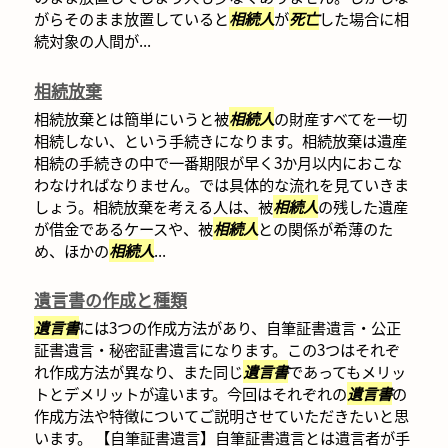
がらそのまま放置していると
相続人
が
死亡
した場合に相
続対象の人間が...
相続放棄
相続放棄とは簡単にいうと被
相続人
の財産すべてを一切
相続しない、という手続きになります。相続放棄は遺産
相続の手続きの中で一番期限が早く3か月以内におこな
わなければなりません。では具体的な流れを見ていきま
しょう。相続放棄を考える人は、被
相続人
の残した遺産
が借金であるケースや、被
相続人
との関係が希薄のた
め、ほかの
相続人
...
遺言書の作成と種類
遺言書
には3つの作成方法があり、自筆証書遺言・公正
証書遺言・秘密証書遺言になります。この3つはそれぞ
れ作成方法が異なり、また同じ
遺言書
であってもメリッ
トとデメリットが違います。今回はそれぞれの
遺言書
の
作成方法や特徴についてご説明させていただきたいと思
います。 【自筆証書遺言】自筆証書遺言とは遺言者が手