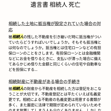
遺言書 相続人 死亡
相続した土地に抵当権が設定されていた場合の対
応
被
相続人
の残した不動産を引き継いだ時に抵当権がつい
ていたらどうすればいいでしょうか。そもそも抵当権と
は何なのでしょうか。抵当権とは住宅ローンなどの有担
保ローンのことをさします。有担保ローンとは金融機関
などにお金を借りるときに、支払いが滞った場合に備え
てあらかじめ借りた金額と同じくらいの住宅や自動車な
どを担保にする...
相続財産に不動産がある場合の手続き
被
相続人
の財産から不動産を相続した方は登記をおこな
うことが大切です。不動産登記とは平たくいえば名義変
更です。相続による不動産の名義変更は用意する書類が
多く、また厳密に法律で期限が定められていないためそ
のまま放置してしまう人も少なくありません。しかしな