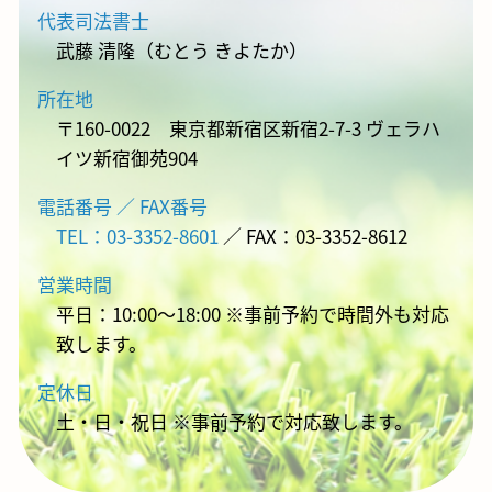
代表司法書士
武藤 清隆（むとう きよたか）
所在地
〒160-0022 東京都新宿区新宿2-7-3 ヴェラハ
イツ新宿御苑904
電話番号 ／ FAX番号
TEL：03-3352-8601
／ FAX：03-3352-8612
営業時間
平日：10:00～18:00 ※事前予約で時間外も対応
致します。
定休日
土・日・祝日 ※事前予約で対応致します。