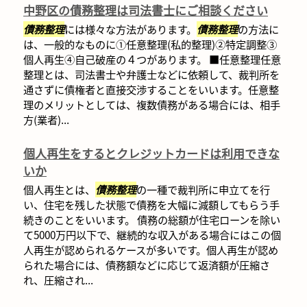
中野区の債務整理は司法書士にご相談ください
債務整理
には様々な方法があります。
債務整理
の方法に
は、一般的なものに①任意整理(私的整理)②特定調整③
個人再生④自己破産の４つがあります。 ■任意整理任意
整理とは、司法書士や弁護士などに依頼して、裁判所を
通さずに債権者と直接交渉することをいいます。任意整
理のメリットとしては、複数債務がある場合には、相手
方(業者)...
個人再生をするとクレジットカードは利用できな
いか
個人再生とは、
債務整理
の一種で裁判所に申立てを行
い、住宅を残した状態で債務を大幅に減額してもらう手
続きのことをいいます。 債務の総額が住宅ローンを除い
て5000万円以下で、継続的な収入がある場合にはこの個
人再生が認められるケースが多いです。個人再生が認め
られた場合には、債務額などに応じて返済額が圧縮さ
れ、圧縮され...