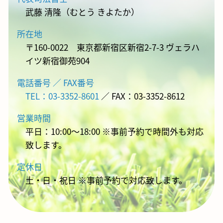
武藤 清隆（むとう きよたか）
所在地
〒160-0022 東京都新宿区新宿2-7-3 ヴェラハ
イツ新宿御苑904
電話番号 ／ FAX番号
TEL：03-3352-8601
／ FAX：03-3352-8612
営業時間
平日：10:00～18:00 ※事前予約で時間外も対応
致します。
定休日
土・日・祝日 ※事前予約で対応致します。