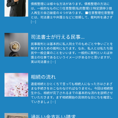
債務整理には様々な方法があります。債務整理の方法に
は、一般的なものに①任意整理(私的整理)②特定調停③個
人再生④自己破産の４つがあります。 ■任意整理任意整理
とは、司法書士や弁護士などに依頼して、裁判所を通さず
[…]
司法書士が行える民事...
民事裁判とは基本的に私人同士でのもめごとや争いごとを
解決するための裁判になります。なお、私人とは私たち国
民や一般企業のことをいいます。一般的に裁判といえば弁
護士の仕事であるというイメージがあるかと思いますが、
実は司法書士 […]
相続の流れ
遺産相続とひとくちで言っても相続人になった方はさまざ
まな手続きをおこなわなければなりません。今回は相続発
生から、相続が完了されるまでの基本的な流れを説明させ
ていただきます。まず相続開始の具体的な日にちを確認し
ていきましょ […]
過払い金支払い請求