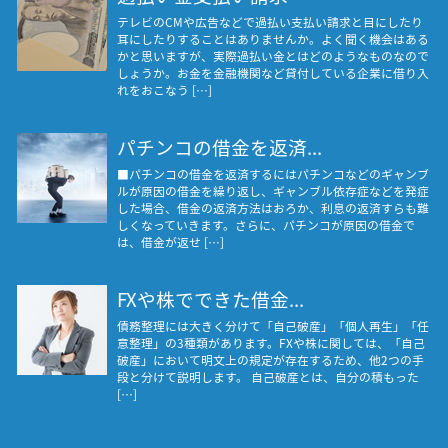
テレビのCMや広告などで過払い支払い請求と目にしたり
耳にしたりすることはありませんか。よく聞く機会はある
かと思いますが、実際過払い金とはどのようなものなので
しょうか。お金を金融機関など貸付している企業に借り入
れをおこなう […]
パチンコの借金を返済...
■パチンコの借金を返済するにはパチンコなどのギャンブ
ルが原因の借金を繰り返し、ギャンブル依存症などを発症
した場合、借金の返済方法はおろか、利息の返済すらも難
しくなっていきます。さらに、パチンコが原因の借金で
は、借金が返せ […]
FXや株でできた借金...
債務整理には大きく分けて「自己破産」「個人再生」「任
意整理」の3種類があります。FXや株に関しては、「自己
破産」において明文上の規定が存在するため、他2つの手
段と分けて説明します。 自己破産とは、自分の積もった
[…]