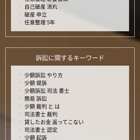
自己破産 流れ
破産 申立
任意整理 5年
訴訟に関するキーワード
少額訴訟 やり方
少額 提訴
少額訴訟 司法 書士
簡易 訴訟
少額 裁判 と は
司法書士 裁判
貸したお金 返ってこない
司法書士 認定
少額 起訴