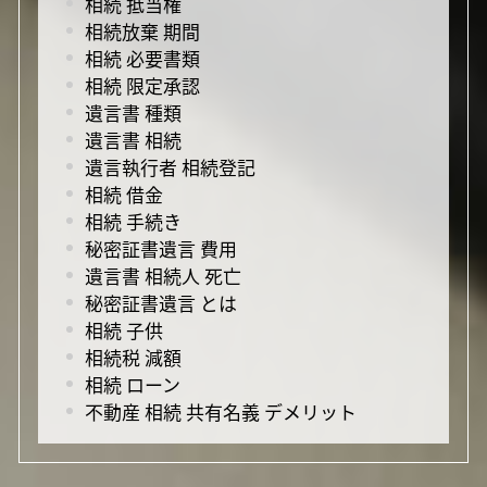
相続 抵当権
相続放棄 期間
相続 必要書類
相続 限定承認
遺言書 種類
遺言書 相続
遺言執行者 相続登記
相続 借金
相続 手続き
秘密証書遺言 費用
遺言書 相続人 死亡
秘密証書遺言 とは
相続 子供
相続税 減額
相続 ローン
不動産 相続 共有名義 デメリット