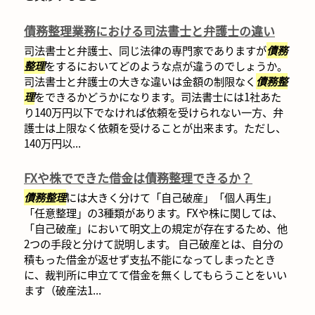
債務整理業務における司法書士と弁護士の違い
司法書士と弁護士、同じ法律の専門家でありますが
債務
整理
をするにおいてどのような点が違うのでしょうか。
司法書士と弁護士の大きな違いは金額の制限なく
債務整
理
をできるかどうかになります。司法書士には1社あた
り140万円以下でなければ依頼を受けられない一方、弁
護士は上限なく依頼を受けることが出来ます。ただし、
140万円以...
FXや株でできた借金は債務整理できるか？
債務整理
には大きく分けて「自己破産」「個人再生」
「任意整理」の3種類があります。FXや株に関しては、
「自己破産」において明文上の規定が存在するため、他
2つの手段と分けて説明します。 自己破産とは、自分の
積もった借金が返せず支払不能になってしまったとき
に、裁判所に申立てて借金を無くしてもらうことをいい
ます（破産法1...