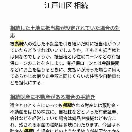
江戸川区 相続
相続した土地に抵当権が設定されていた場合の対
応
被
相続
人の残した不動産を引き継いだ時に抵当権がつい
ていたらどうすればいいでしょうか。そもそも抵当権と
は何なのでしょうか。抵当権とは住宅ローンなどの有担
保ローンのことをさします。有担保ローンとは金融機関
などにお金を借りるときに、支払いが滞った場合に備え
てあらかじめ借りた金額と同じくらいの住宅や自動車な
どを担保にする...
相続財産に不動産がある場合の手続き
遺産とひとくちにいっても
相続
される財産には預貯金・
不動産をはじめ株式に、自社株などといった有価証券、
会社などを経営していた場合は備品や機械なども含ま
れ、残される財産の種類は多岐にわたります。今回は不
動産を
相続
した場合にどのような手続きが必要なのかを