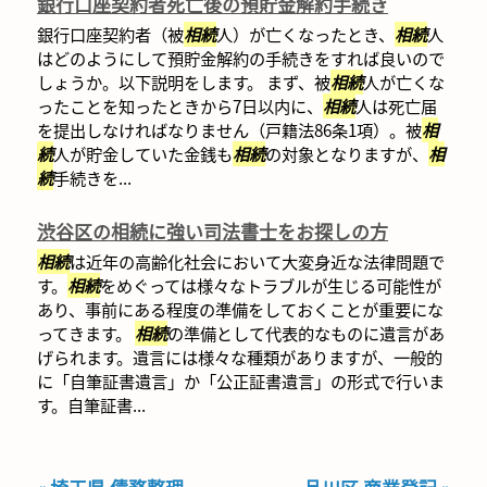
銀行口座契約者死亡後の預貯金解約手続き
銀行口座契約者（被
相続
人）が亡くなったとき、
相続
人
はどのようにして預貯金解約の手続きをすれば良いので
しょうか。以下説明をします。 まず、被
相続
人が亡くな
ったことを知ったときから7日以内に、
相続
人は死亡届
を提出しなければなりません（戸籍法86条1項）。被
相
続
人が貯金していた金銭も
相続
の対象となりますが、
相
続
手続きを...
渋谷区の相続に強い司法書士をお探しの方
相続
は近年の高齢化社会において大変身近な法律問題で
す。
相続
をめぐっては様々なトラブルが生じる可能性が
あり、事前にある程度の準備をしておくことが重要にな
ってきます。
相続
の準備として代表的なものに遺言があ
げられます。遺言には様々な種類がありますが、一般的
に「自筆証書遺言」か「公正証書遺言」の形式で行いま
す。自筆証書...