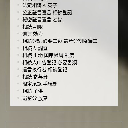
法定相続人 養子
公正証書遺言 相続登記
秘密証書遺言 とは
相続 期限
遺言 効力
相続登記 必要書類 遺産分割協議書
相続人 調査
相続 土地 国庫帰属 制度
相続人申告登記 必要書類
遺言執行者 相続登記
相続 寄与分
限定承認 手続き
相続 子供
遺留分 放棄