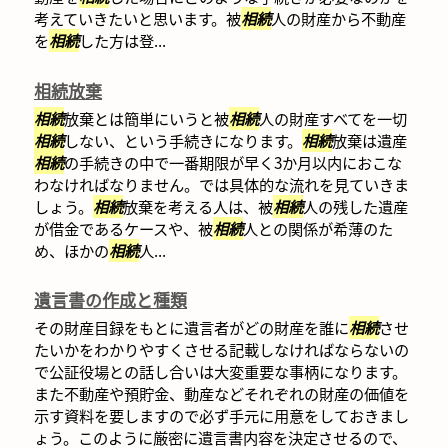
考えていきたいと思います。被
相続
人の財産から不動産
を
相続
した方は登...
相続放棄
相続
放棄とは簡単にいうと被
相続
人の財産すべてを一切
相続
しない、という手続きになります。
相続
放棄は遺産
相続
の手続きの中で一番期限が早く3か月以内におこな
わなければなりません。では具体的な流れを見ていきま
しょう。
相続
放棄を考える人は、被
相続
人の残した遺産
が借金であるケースや、被
相続
人との関係が希薄のた
め、ほかの
相続
人...
遺言書の作成と種類
その財産目録をもとに遺言者がどの財産を誰に
相続
させ
たいかをわかりやすくさせる記載しなければならないの
で公証役場との話し合いは大変重要な事柄になります。
また不動産や預貯金、動産などそれぞれの財産の価値を
示す資料を要しますので必ず手元に用意をしておきまし
ょう。このように厳密に遺言書内容を決定させるので、