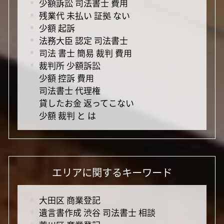
少額訴訟 司法書士 費用
残業代 未払い 証拠 ない
少額 起訴
法務大臣 認定 司法書士
司法 書士 簡易 裁判 費用
裁判所 少額訴訟
少額 控訴 費用
司法書士 代理権
貸したお金 返ってこない
少額 裁判 と は
エリアに関するキーワード
大田区 商業登記
遺言書作成 渋谷 司法書士 相談