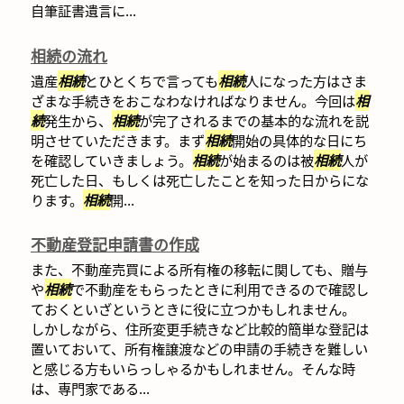
自筆証書遺言に...
相続の流れ
遺産
相続
とひとくちで言っても
相続
人になった方はさま
ざまな手続きをおこなわなければなりません。今回は
相
続
発生から、
相続
が完了されるまでの基本的な流れを説
明させていただきます。まず
相続
開始の具体的な日にち
を確認していきましょう。
相続
が始まるのは被
相続
人が
死亡した日、もしくは死亡したことを知った日からにな
ります。
相続
開...
不動産登記申請書の作成
また、不動産売買による所有権の移転に関しても、贈与
や
相続
で不動産をもらったときに利用できるので確認し
ておくといざというときに役に立つかもしれません。
しかしながら、住所変更手続きなど比較的簡単な登記は
置いておいて、所有権譲渡などの申請の手続きを難しい
と感じる方もいらっしゃるかもしれません。そんな時
は、専門家である...