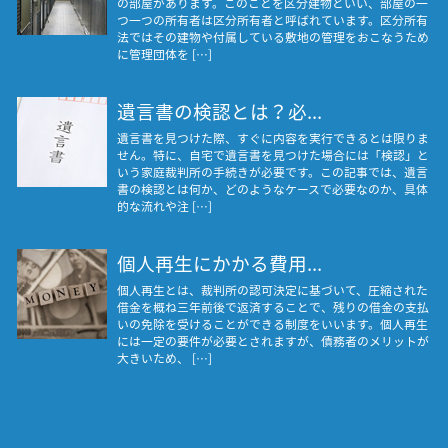
の部屋があります。このことを区分建物といい、部屋の一
つ一つの所有者は区分所有者と呼ばれています。区分所有
法ではその建物や付属している敷地の管理をおこなうため
に管理団体を […]
遺言書の検認とは？必...
遺言書を見つけた際、すぐに内容を実行できるとは限りま
せん。特に、自宅で遺言書を見つけた場合には「検認」と
いう家庭裁判所の手続きが必要です。この記事では、遺言
書の検認とは何か、どのようなケースで必要なのか、具体
的な流れや注 […]
個人再生にかかる費用...
個人再生とは、裁判所の認可決定に基づいて、圧縮された
借金を概ね三年前後で返済することで、残りの借金の支払
いの免除を受けることができる制度をいいます。個人再生
には一定の要件が必要とされますが、債務者のメリットが
大きいため、 […]