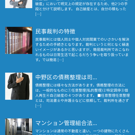
破産」において明文上の規定が存在するため、他2つの手
段と分けて説明します。 自己破産とは、自分の積もった
[…]
民事裁判の特徴
民事裁判とは個人同士や個人対民間業でのいさかいを解決
するための手続きとなります。裁判というと何となく縁遠
いイメージがあるかと思いますが、簡易裁判所でおこなわ
れるものは日常生活で起こるだろう争いを取り扱っていま
す。では簡易 […]
中野区の債務整理は司...
債務整理には様々な方法があります。債務整理の方法に
は、一般的なものに①任意整理(私的整理)②特定調停③個
人再生④自己破産の４つがあります。 ■任意整理任意整理
とは、司法書士や弁護士などに依頼して、裁判所を通さず
[…]
マンション管理組合法...
マンションは通常の不動産と違い、一つの建物にたくさん