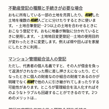
不動産登記の種類と手続きが必要な場合
おもに所有している一部の土地を売買したり、
相続
した
土地を複数の
相続
人ごとに分けたりするときに使いま
す。・土地合筆登記…2つ以上の土地を合わせるときに
おこなう登記です。おもに地番が無駄に分かれていると
きに使用します。・土地地目変更登記…土地の使用目的
が変わったときに変更します。例えば畑や田んぼを家屋
にしたときに利用...
マンション管理組合法人の登記
ただし、代表者の個人名義ですと、その人が借金を負っ
て返済がされなかった際に差し押さえになったり、亡く
なったときに個人の財産なのか組合の財産であるのかが
明確でなく
相続
で他の人に引き継がれてしまったりする
可能性があります。ところが管理組合を法人化すればそ
のようなトラブルも回避することができるのです。2つ
めのメリットは...