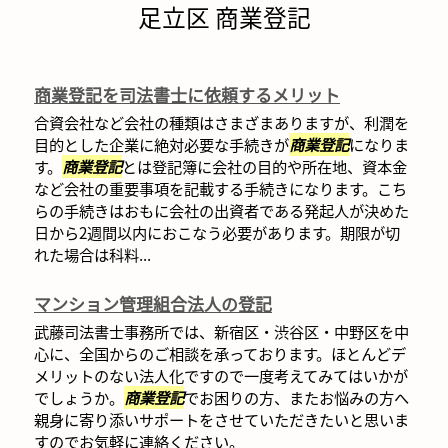
足立区 商業登記
商業登記を司法書士に依頼するメリット
合資会社など会社の種類はさまざまありますが、利潤を
目的とした企業に絶対必要な手続きが
商業登記
になりま
す。
商業登記
とは登記簿に会社の目的や所在地、資本金
など会社の重要事項を記載する手続きになります。こち
らの手続きはおもに会社の出資者である発起人が決めた
日から2週間以内におこなう必要があります。期限が切
れた場合は科料...
マンション管理組合法人の登記
武藤司法書士事務所では、新宿区・渋谷区・中野区を中
心に、全国からのご相談を承っております。ほとんどデ
メリットのない法人化ですので一度考えてみてはいかが
でしょうか。
商業登記
でお困りの方、またお悩みの方へ
親身に寄り添いサポートをさせていただきたいと思いま
すのでお気軽に連絡ください。