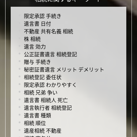
限定承認 手続き
遺言書 日付
不動産 共有名義 相続
株 相続
遺言 効力
公正証書遺言 相続登記
贈与 手続き
秘密証書遺言 メリット デメリット
相続登記 委任状
限定承認 わかりやすく
相続 兄弟 争い
遺言書 相続人 死亡
遺言執行者 相続登記
遺言書 種類
相続 順位
遺産相続 不動産