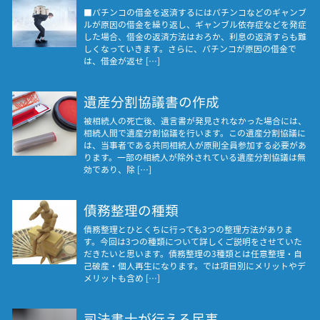
■パチンコの借金を返済するにはパチンコなどのギャンブ
ルが原因の借金を繰り返し、ギャンブル依存症などを発症
した場合、借金の返済方法はおろか、利息の返済すらも難
しくなっていきます。さらに、パチンコが原因の借金で
は、借金が返せ […]
遺産分割協議書の作成
被相続人の死亡後、遺言書が発見されなかった場合には、
相続人間で遺産分割協議を行います。この遺産分割協議に
は、当事者である共同相続人が原則全員参加する必要があ
ります。一部の相続人が除外されている遺産分割協議は無
効であり、除 […]
債務整理の種類
債務整理とひとくちに行っても3つの整理方法がありま
す。今回は3つの種類について詳しくご説明をさせていた
だきたいと思います。債務整理の3種類とは任意整理・自
己破産・個人再生になります。では項目別にメリットやデ
メリットも含め […]
司法書士が行える民事...