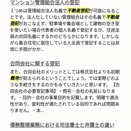
マンション管理組合法人の登記
１つめは管理組合法人名義で
不動産登記
が可能になるこ
とです。法人化していない管理組合はその名義で
不動産
登記
がおこなえず、駐車場や集会場として建物の空き室
を使いたい場合代表者の個人名義で登記するか、住民全
員の共同名義にするかのどちらかになります。しかしな
がら集合住宅に居住している人全員で登記することは非
常に手間がかか...
合同会社に関する登記
また、合同会社のメリットとしては株式会社よりも初期
費用
が抑えられるということでしょう。では実際どのよ
うな手続きをするのかをみていきたいと思います。 【合
同会社の必要登記事項】・商号…会社の名前になりま
す。・目的…会社の事業目的を記載します。明確で適法
性があり、営利性が満たされている目的であれば問題あ
りません。・本...
債務整理業務における司法書士と弁護士の違い