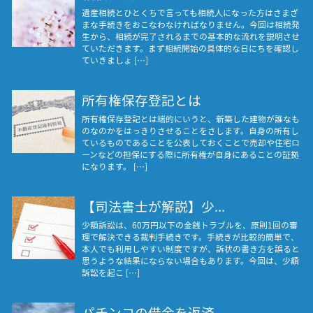
遺産相続とひとくちで言っても相続人になった方はさまざ
まな手続きをおこなわなければなりません。今回は相続発
生から、相続が完了されるまでの基本的な流れを説明させ
ていただきます。まず相続開始の具体的な日にちを確認し
ていきましょ […]
所有権保存登記とは
所有権保存登記とは端的にいうと、新築した建物が誰なも
のなのかをはっきりさせることをさします。自身の所有し
ているものであることを公表しておくことで売却や住宅ロ
ーンなどの担保にする際に所有権が自身にあることの証拠
になります。 […]
【司法書士が解説】少...
少額訴訟は、60万円以下の金銭トラブルを、原則1回の審
理で解決できる裁判手続きです。手続きが比較的簡単で、
本人でも利用しやすい制度ですが、訴状の書き方を誤ると
思うような結果にならない場合もあります。今回は、少額
訴訟を起こ […]
パチンコの借金を返済...