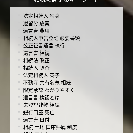
法定相続人 独身
遺留分 放棄
遺言書 費用
相続人申告登記 必要書類
公正証書遺言 執行
遺言書 相続
相続法 改正
相続人 調査
法定相続人 養子
不動産 共有名義 相続
限定承認 わかりやすく
遺言書 検認とは
未登記建物 相続
銀行口座 死亡
遺言書 日付
相続 土地 国庫帰属 制度