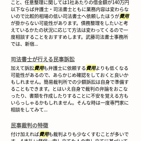
こと、任意整理に関しては1社あたりの借金額が140万円
以下ならば弁護士・司法書士ともに業務内容は変わらな
いので比較的相場の低い司法書士へ依頼したほうが
費用
が掛からない可能性があります。債務整理をしたいと考
えているかたの状況に応じて方法は変わってくるので一
度相談することをおすすめします。武藤司法書士事務所
では、新宿...
司法書士が行える民事訴訟
加えて訴訟
費用
も弁護士に依頼する
費用
よりも低くなる
可能性があるので、あらかじめ確認をしておくと良いか
もしれません。簡易裁判所での少額訴訟は自身で準備す
ることもできます。とはいえ自身で裁判の弁論をおこな
ったり、書類を作成したりすることに不安を覚える方も
いらっしゃるかもしれません。そんな時は一度専門家に
相談をしてみて...
民事裁判の特徴
付け加えれば
費用
も裁判よりも少なくすむことが多いで
す。 4 支払い督促…申し立てた人の申し立てに基づいて