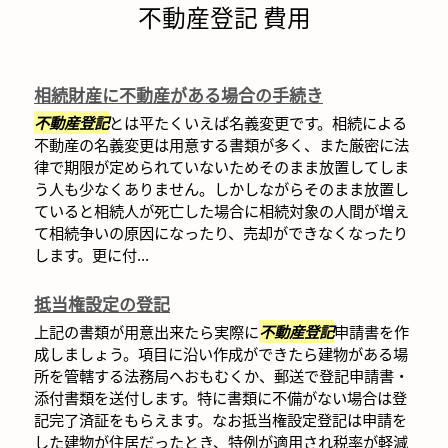
不動産登記 費用
相続財産に不動産がある場合の手続き
不動産登記
とは平たくいえば名義変更です。相続による
不動産の名義変更は用意する書類が多く、また厳密に法
律で期限が定められていないためそのまま放置してしま
う人も少なくありません。しかしながらそのまま放置し
ていると相続人が死亡した場合に相続対象の人間が増え
て相続争いの原因になったり、売却ができなくなったり
します。更に付...
抵当権設定の登記
上記の書類が用意出来たら実際に
不動産登記
申請書を作
成しましょう。項目に沿い作成ができたら建物がある場
所を管轄する法務局へおもむくか、郵送で登記申請書・
添付書類を送付します。特に書類に不備がない場合は登
記完了済証をもらえます。なお抵当権設定登記は申請を
した建物が住居だったとき、特例が適用され税率が軽減