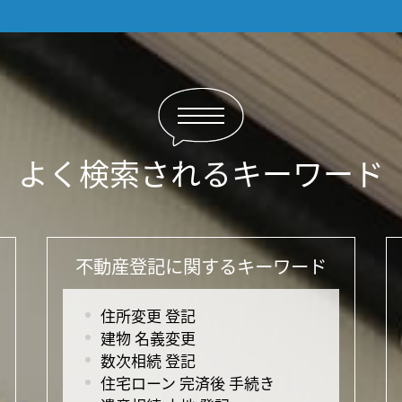
よく検索されるキーワード
不動産登記に関するキーワード
住所変更 登記
建物 名義変更
数次相続 登記
住宅ローン 完済後 手続き