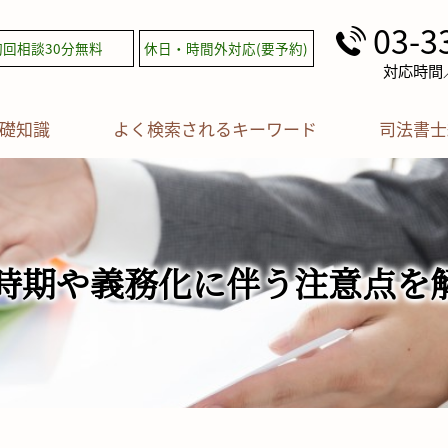
03-3
初回相談30分無料
休日・時間外対応(要予約)
対応時間／平
礎知識
よく検索されるキーワード
司法書士
期や義務化に伴う注意点を解