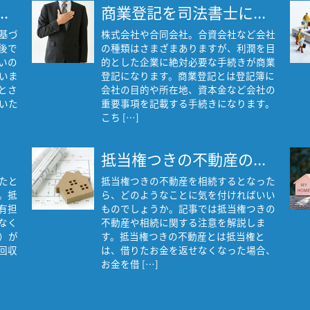
.
商業登記を司法書士に...
基づ
株式会社や合同会社。合資会社など会社
後で
の種類はさまざまありますが、利潤を目
いの
的とした企業に絶対必要な手続きが商業
いま
登記になります。商業登記とは登記簿に
とさ
会社の目的や所在地、資本金など会社の
いた
重要事項を記載する手続きになります。
こち […]
抵当権つきの不動産の...
たと
抵当権つきの不動産を相続するとなった
。抵
ら、どのようなことに気を付ければいい
有担
ものでしょうか。記事では抵当権つきの
なく
不動産や相続に関する注意を解説しま
）が
す。抵当権つきの不動産とは抵当権と
回収
は、借りたお金を返せなくなった場合、
お金を借 […]