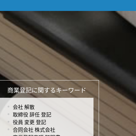
商業登記に関するキーワード
会社 解散
取締役 辞任 登記
役員 変更 登記
合同会社 株式会社