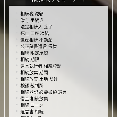
相続税 減額
贈与 手続き
法定相続人 養子
死亡 口座 凍結
遺産相続 不動産
公正証書遺言 保管
相続 限定承認
相続 期限
遺言執行者 相続登記
相続放棄 期間
相続放棄 土地 だけ
検認 裁判所
相続登記 必要書類 遺言
借金 相続放棄
相続 ローン
遺言書 相続