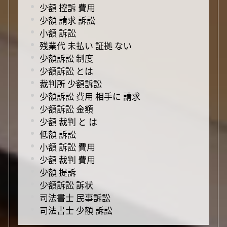
少額 控訴 費用
少額 請求 訴訟
小額 訴訟
残業代 未払い 証拠 ない
少額訴訟 制度
少額訴訟 とは
裁判所 少額訴訟
少額訴訟 費用 相手に 請求
少額訴訟 金額
少額 裁判 と は
低額 訴訟
小額 訴訟 費用
少額 裁判 費用
少額 提訴
少額訴訟 訴状
司法書士 民事訴訟
司法書士 少額 訴訟