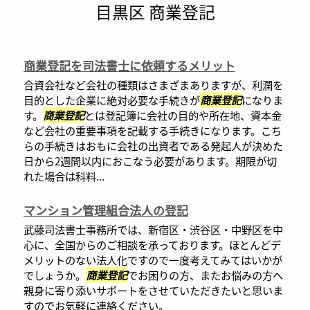
目黒区 商業登記
商業登記を司法書士に依頼するメリット
合資会社など会社の種類はさまざまありますが、利潤を
目的とした企業に絶対必要な手続きが
商業登記
になりま
す。
商業登記
とは登記簿に会社の目的や所在地、資本金
など会社の重要事項を記載する手続きになります。こち
らの手続きはおもに会社の出資者である発起人が決めた
日から2週間以内におこなう必要があります。期限が切
れた場合は科料...
マンション管理組合法人の登記
武藤司法書士事務所では、新宿区・渋谷区・中野区を中
心に、全国からのご相談を承っております。ほとんどデ
メリットのない法人化ですので一度考えてみてはいかが
でしょうか。
商業登記
でお困りの方、またお悩みの方へ
親身に寄り添いサポートをさせていただきたいと思いま
すのでお気軽に連絡ください。