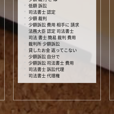
低額 訴訟
司法書士 認定
少額 裁判
少額訴訟 費用 相手に 請求
法務大臣 認定 司法書士
司法 書士 簡易 裁判 費用
裁判所 少額訴訟
貸したお金 返ってこない
少額訴訟 自分で
少額訴訟 司法書士 費用
司法書士 訴訟代理
司法書士 代理権