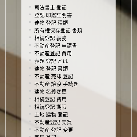
司法書士 登記
登記 印鑑証明書
建物 登記 種類
所有権保存登記 書類
相続登記 義務
不動産登記 申請書
不動産登記 費用
表題 登記 とは
建物 登記 書類
不動産 売却 登記
不動産 譲渡 手続き
建物 名義変更
相続登記 費用
相続登記 期限
土地 建物 登記
不動産登記 売買
不動産 登記 変更