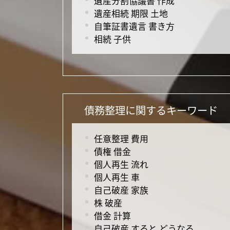
遺産分割協議書 作成
遺産相続 期限 土地
自筆証書遺言 書き方
相続 子供
債務整理に関するキーワード
任意整理 費用
債権 借金
個人再生 流れ
個人再生 車
自己破産 家族
株 破産
借金 計算
自己破産 すると どうなる