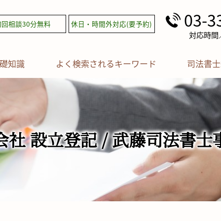
03-3
初回相談30分無料
休日・時間外対応(要予約)
対応時間／平
礎知識
よく検索されるキーワード
司法書士
会社 設立登記 / 武藤司法書士