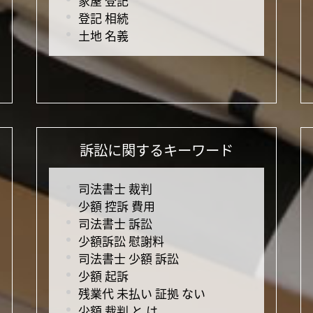
家屋 登記
登記 相続
土地 名義
訴訟に関するキーワード
司法書士 裁判
少額 控訴 費用
司法書士 訴訟
少額訴訟 慰謝料
司法書士 少額 訴訟
少額 起訴
残業代 未払い 証拠 ない
少額 裁判 と は