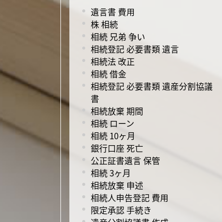
遺言書 費用
株 相続
相続 兄弟 争い
相続登記 必要書類 遺言
相続法 改正
相続 借金
相続登記 必要書類 遺産分割協議
書
相続放棄 期間
相続 ローン
相続 10ヶ月
銀行口座 死亡
公正証書遺言 保管
相続 3ヶ月
相続放棄 申述
相続人申告登記 費用
限定承認 手続き