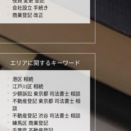
役員 変更 登記
会社設立 手続き
商業登記 改正
エリアに関するキーワード
港区 相続
江戸川区 相続
少額訴訟 東京都 司法書士 相談
不動産登記 東京都 司法書士 相
談
不動産登記 渋谷 司法書士 相談
練馬区 商業登記
千葉県 不動産登記