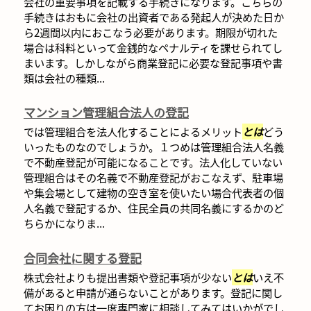
会社の重要事項を記載する手続きになります。こちらの
手続きはおもに会社の出資者である発起人が決めた日か
ら2週間以内におこなう必要があります。期限が切れた
場合は科料といって金銭的なペナルティを課せられてし
まいます。しかしながら商業登記に必要な登記事項や書
類は会社の種類...
マンション管理組合法人の登記
では管理組合を法人化することによるメリット
とは
どう
いったものなのでしょうか。１つめは管理組合法人名義
で不動産登記が可能になることです。法人化していない
管理組合はその名義で不動産登記がおこなえず、駐車場
や集会場として建物の空き室を使いたい場合代表者の個
人名義で登記するか、住民全員の共同名義にするかのど
ちらかになりま...
合同会社に関する登記
株式会社よりも提出書類や登記事項が少ない
とは
いえ不
備があると申請が通らないことがあります。登記に関し
てお困りの方は一度専門家に相談してみてはいかがでし