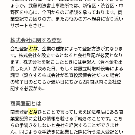
ょうか。武藤司法書士事務所では、新宿区・渋谷区・中
野区を中心に、全国からのご相談を承っております。商
業登記でお困りの方、またお悩みの方へ親身に寄り添い
サポートをさせ...
株式会社に関する登記
会社登記
とは
、企業の種類によって登記方法が異なりま
す。株式会社を設立するとなると会社登記が必要となり
ます。株式会社を起こしたときには発起人（資本金を出
資した人）が決めた日、もしくは設立時取締役等による
調査（設立する株式会社が監査役設置会社だった場合）
の終了日のどちらか遅い日にちから2週間以内に会社登
記する必要があ...
商業登記とは
商業登記
とは
ひとことで言ってしまえば法務局にある商
業登記簿に会社の情報を載せる手続きのことです。こち
らの手続きをしないと会社を経営することができませ
ん。同じような手続きに起業した際に行う法人登記とい