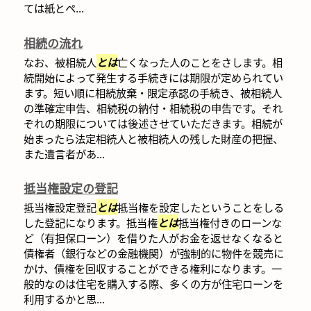
ては紙とペ...
相続の流れ
なお、被相続人
とは
亡くなった人のことをさします。相
続開始によって発生する手続きには期限が定められてい
ます。短い順に相続放棄・限定承認の手続き、被相続人
の準確定申告、相続税の納付・相続税の申告です。それ
ぞれの期限については後述させていただきます。相続が
始まったら法定相続人と被相続人の残した財産の把握、
また遺言者があ...
抵当権設定の登記
抵当権設定登記
とは
抵当権を設定したということをしる
した登記になります。抵当権
とは
抵当権付きのローンな
ど（有担保ローン）を借りた人がお金を返せなくなると
債権者（銀行などの金融機関）が強制的に物件を競売に
かけ、債権を回収することができる権利になります。一
般的なのは住宅を購入する際、多くの方が住宅ローンを
利用するかと思...