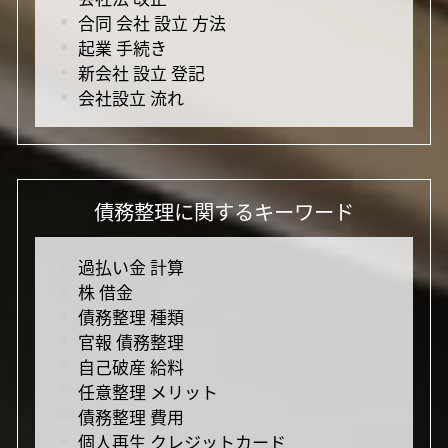
合同 会社 設立 方法
起業 手続き
新会社 設立 登記
会社設立 流れ
債務整理に関するキーワード
過払い金 計算
株 借金
債務整理 種類
官報 債務整理
自己破産 給料
任意整理 メリット
債務整理 費用
個人再生 クレジットカード