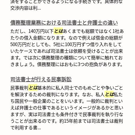
済をすることができるようになる手続きです。具体的な
交渉内容は利...
債務整理業務における司法書士と弁護士の違い
ただし、140万円以下
とは
あくまでも総額ではなく1社あ
たりの借入金額になります。なので例えば借金の総額が
500万円だとしても、5社に100万円ずつ借り入れをして
いたケースであれば司法書士は依頼を受けることが出来
ます。では次に債務整理の種類について簡単に触れてお
きましょう。債務整理にはおもに3つの抱負があります。
司法書士が行える民事訴訟
民事裁判
とは
基本的に私人同士でのもめごとや争いごと
を解決するための裁判になります。なお、私人
とは
私た
ち国民や一般企業のことをいいます。一般的に裁判とい
えば弁護士の仕事であるというイメージがあるかと思い
ますが、実は司法書士も条件付きで民事裁判を執り行な
うことが出来るのです。約15年前までは司法書士は裁判
で利用する書...