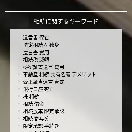
相続に関するキーワード
遺言書 保管
法定相続人 独身
遺言書 費用
相続税 減額
秘密証書遺言 費用
不動産 相続 共有名義 デメリット
公正証書遺言 書式
銀行口座 死亡
株 相続
相続 借金
相続放棄 限定承認
相続 寄与分
限定承認 手続き