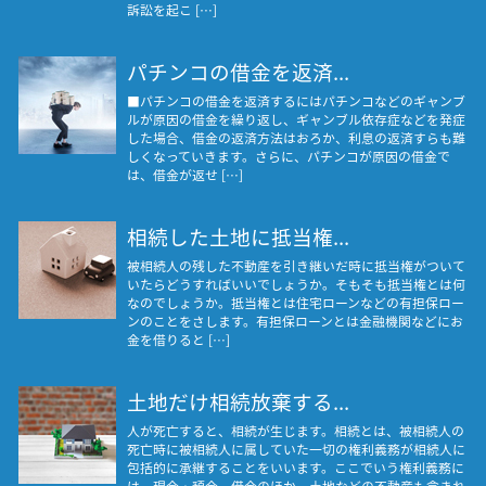
訴訟を起こ […]
パチンコの借金を返済...
■パチンコの借金を返済するにはパチンコなどのギャンブ
ルが原因の借金を繰り返し、ギャンブル依存症などを発症
した場合、借金の返済方法はおろか、利息の返済すらも難
しくなっていきます。さらに、パチンコが原因の借金で
は、借金が返せ […]
相続した土地に抵当権...
被相続人の残した不動産を引き継いだ時に抵当権がついて
いたらどうすればいいでしょうか。そもそも抵当権とは何
なのでしょうか。抵当権とは住宅ローンなどの有担保ロー
ンのことをさします。有担保ローンとは金融機関などにお
金を借りると […]
土地だけ相続放棄する...
人が死亡すると、相続が生じます。相続とは、被相続人の
死亡時に被相続人に属していた一切の権利義務が相続人に
包括的に承継することをいいます。ここでいう権利義務に
は、現金・預金、借金のほか、土地などの不動産も含まれ