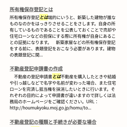
所有権保存登記とは
所有権保存登記
とは
端的にいうと、新築した建物が誰な
ものなのかをはっきりさせることをさします。自身の所
有しているものであることを公表しておくことで売却や
住宅ローンなどの担保にする際に所有権が自身にあるこ
との証拠になります。 新築家屋などの所有権保存登記
をする前に、表題登記をおこなう必要があります。建物
の表題登記に関...
不動産登記申請書の作成
不動産の登記申請書
とは
不動産を購入したときや結婚
や引っ越しなどで名字や名前が変わった場合、また住宅
ローンを完済し抵当権を抹消したいときに行います。そ
れぞれの目的によって申請書が違いますので詳しくは法
務局のホームページをご確認ください。URL：
http://houmukyoku.moj.go.jp/homu/to...
不動産登記の種類と手続きが必要な場合