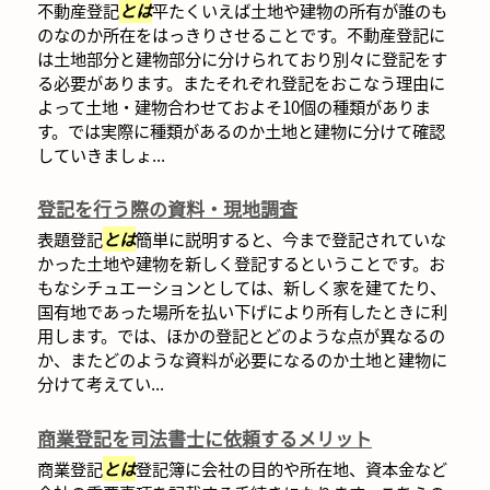
不動産登記
とは
平たくいえば土地や建物の所有が誰のも
のなのか所在をはっきりさせることです。不動産登記に
は土地部分と建物部分に分けられており別々に登記をす
る必要があります。またそれぞれ登記をおこなう理由に
よって土地・建物合わせておよそ10個の種類がありま
す。では実際に種類があるのか土地と建物に分けて確認
していきましょ...
登記を行う際の資料・現地調査
表題登記
とは
簡単に説明すると、今まで登記されていな
かった土地や建物を新しく登記するということです。お
もなシチュエーションとしては、新しく家を建てたり、
国有地であった場所を払い下げにより所有したときに利
用します。では、ほかの登記とどのような点が異なるの
か、またどのような資料が必要になるのか土地と建物に
分けて考えてい...
商業登記を司法書士に依頼するメリット
商業登記
とは
登記簿に会社の目的や所在地、資本金など