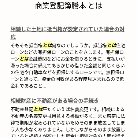
商業登記簿謄本 とは
相続した土地に抵当権が設定されていた場合の対
応
そもそも抵当権
とは
何なのでしょうか。抵当権
とは
住宅
ローンなどの有担保ローンのことをさします。有担保ロ
ーン
とは
金融機関などにお金を借りるときに、支払いが
滞った場合に備えてあらかじめ借りた金額と同じくらい
の住宅や自動車などを担保にするローンです。無担保ロ
ーンと違って、資金の回収がある程度見込まれるので低
金利であること...
相続財産に不動産がある場合の手続き
不動産登記
とは
平たくいえば名義変更です。相続による
不動産の名義変更は用意する書類が多く、また厳密に法
律で期限が定められていないためそのまま放置してしま
う人も少なくありません。しかしながらそのまま放置し
ていると相続人が死亡した場合に相続対象の人間が増え