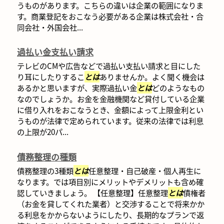
うものがあります。こちらの違いは企業の範囲になりま
す。商業登記をおこなう必要がある企業は株式会社・合
同会社・外国会社...
過払い金支払い請求
テレビのCMや広告などで過払い支払い請求と目にした
り耳にしたりするこ
とは
ありませんか。よく聞く機会は
あるかと思いますが、実際過払い金
とは
どのようなもの
なのでしょうか。お金を金融機関など貸付している企業
に借り入れをおこなうとき、金額によって上限金利とい
うものが法律で定められています。従来の法律では利息
の上限が20パ...
債務整理の種類
債務整理の3種類
とは
任意整理・自己破産・個人再生に
なります。では項目別にメリットやデメリットも含め確
認していきましょう。 【任意整理】任意整理
とは
債権者
（お金を貸してくれた業者）と交渉することで将来かか
る利息をかからないようにしたり、長期的なプランで返