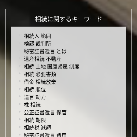
相続に関するキーワード
相続人 範囲
検認 裁判所
秘密証書遺言 とは
遺産相続 不動産
相続 土地 国庫帰属 制度
相続 必要書類
借金 相続放棄
相続 順位
遺言 効力
株 相続
公正証書遺言 保管
相続 期限
相続税 減額
秘密証書遺言 費用