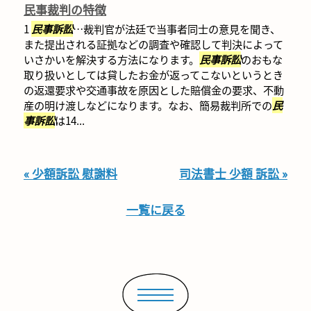
民事裁判の特徴
1
民事訴訟
…裁判官が法廷で当事者同士の意見を聞き、
また提出される証拠などの調査や確認して判決によって
いさかいを解決する方法になります。
民事訴訟
のおもな
取り扱いとしては貸したお金が返ってこないというとき
の返還要求や交通事故を原因とした賠償金の要求、不動
産の明け渡しなどになります。なお、簡易裁判所での
民
事訴訟
は14...
« 少額訴訟 慰謝料
司法書士 少額 訴訟 »
一覧に戻る