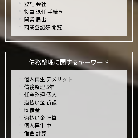
登記 会社
役員 退任 手続き
開業 届出
商業登記簿 閲覧
債務整理に関するキーワード
個人再生 デメリット
債務整理 5年
任意整理 個人
過払い金 訴訟
fx 借金
過払い金 計算
個人再生 車
借金 計算