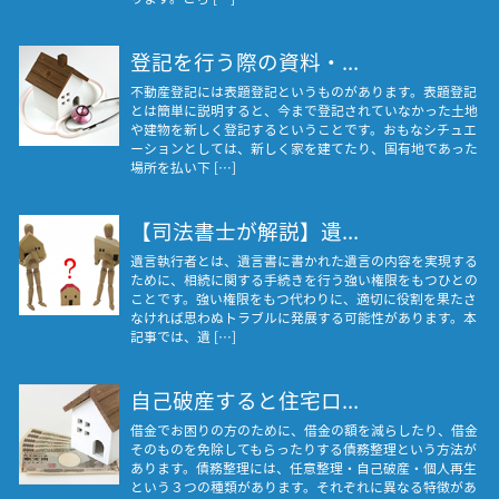
登記を行う際の資料・...
不動産登記には表題登記というものがあります。表題登記
とは簡単に説明すると、今まで登記されていなかった土地
や建物を新しく登記するということです。おもなシチュエ
ーションとしては、新しく家を建てたり、国有地であった
場所を払い下 […]
【司法書士が解説】遺...
遺言執行者とは、遺言書に書かれた遺言の内容を実現する
ために、相続に関する手続きを行う強い権限をもつひとの
ことです。強い権限をもつ代わりに、適切に役割を果たさ
なければ思わぬトラブルに発展する可能性があります。本
記事では、遺 […]
自己破産すると住宅ロ...
借金でお困りの方のために、借金の額を減らしたり、借金
そのものを免除してもらったりする債務整理という方法が
あります。債務整理には、任意整理・自己破産・個人再生
という３つの種類があります。それぞれに異なる特徴があ