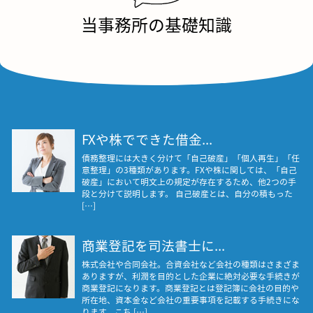
当事務所の基礎知識
FXや株でできた借金...
債務整理には大きく分けて「自己破産」「個人再生」「任
意整理」の3種類があります。FXや株に関しては、「自己
破産」において明文上の規定が存在するため、他2つの手
段と分けて説明します。 自己破産とは、自分の積もった
[…]
商業登記を司法書士に...
株式会社や合同会社。合資会社など会社の種類はさまざま
ありますが、利潤を目的とした企業に絶対必要な手続きが
商業登記になります。商業登記とは登記簿に会社の目的や
所在地、資本金など会社の重要事項を記載する手続きにな
ります。こち […]