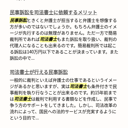
民事訴訟を司法書士に依頼するメリット
民事訴訟
ときくと弁護士が担当すると弁護士を想像する
方が多いのではないでしょうか。もちろん弁護士のイメ
ージが先行するのは無理がありません。ただ一方で簡易
裁判所であれば
司法書士
もまた訴訟を取り扱い、裁判の
代理人になることも出来るのです。簡易裁判所では起こ
る訴訟は140万円以下であることが決まっています。また
訴訟の中で...
司法書士が行える民事訴訟
一般的に裁判といえば弁護士の仕事であるというイメー
ジがあるかと思いますが、実は
司法書士
も条件付きで民
事裁判を執り行なうことが出来るのです。約15年前まで
は
司法書士
は裁判で利用する書類などを作成し、民事で
争う方のサポートをしてきました。しかし、司法改革の
流れによって、国民への法的サービスが充実するように
という目的で...