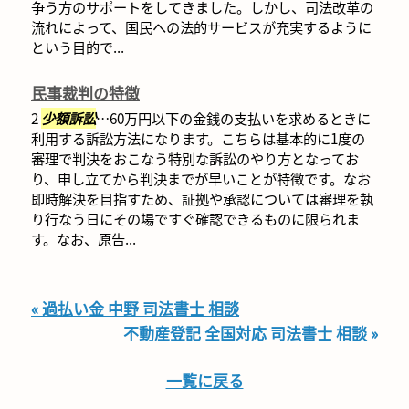
争う方のサポートをしてきました。しかし、司法改革の
流れによって、国民への法的サービスが充実するように
という目的で...
民事裁判の特徴
2
少額訴訟
…60万円以下の金銭の支払いを求めるときに
利用する訴訟方法になります。こちらは基本的に1度の
審理で判決をおこなう特別な訴訟のやり方となってお
り、申し立てから判決までが早いことが特徴です。なお
即時解決を目指すため、証拠や承認については審理を執
り行なう日にその場ですぐ確認できるものに限られま
す。なお、原告...
« 過払い金 中野 司法書士 相談
不動産登記 全国対応 司法書士 相談 »
一覧に戻る