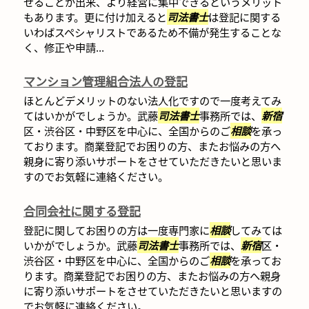
せることが出来、より経営に集中できるというメリット
もあります。更に付け加えると
司法書士
は登記に関する
いわばスペシャリストであるため不備が発生することな
く、修正や申請...
マンション管理組合法人の登記
ほとんどデメリットのない法人化ですので一度考えてみ
てはいかがでしょうか。武藤
司法書士
事務所では、
新宿
区・渋谷区・中野区を中心に、全国からのご
相談
を承っ
ております。商業登記でお困りの方、またお悩みの方へ
親身に寄り添いサポートをさせていただきたいと思いま
すのでお気軽に連絡ください。
合同会社に関する登記
登記に関してお困りの方は一度専門家に
相談
してみては
いかがでしょうか。武藤
司法書士
事務所では、
新宿
区・
渋谷区・中野区を中心に、全国からのご
相談
を承ってお
ります。商業登記でお困りの方、またお悩みの方へ親身
に寄り添いサポートをさせていただきたいと思いますの
でお気軽に連絡ください。