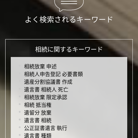
よく検索されるキーワード
相続に関するキーワード
相続放棄 申述
相続人申告登記 必要書類
遺産分割協議書 作成
遺言書 相続人 死亡
相続放棄 限定承認
相続 抵当権
遺留分 放棄
遺言書 相続
公正証書遺言 執行
遺言書 種類