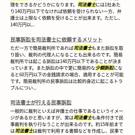
理をできるかどうかになります。
司法書士
には1社あた
り140万円以下でなければ依頼を受けられない一方、弁
護士は上限なく依頼を受けることが出来ます。ただし、
140万円以...
民事訴訟を司法書士に依頼するメリット
ただ一方で簡易裁判所であれば
司法書士
もまた訴訟を取
り扱い、裁判の代理人になることも出来るのです。簡易
裁判所では起こる訴訟は140万円以下であることが決ま
っています。また訴訟の中で更に簡易的な
少額訴訟
にな
ると60万円以下の金銭請求の場合、適用することが可能
です。簡易裁判所の民事訴訟は比較的身近に起こるトラ
ブルについ...
司法書士が行える民事訴訟
一般的に裁判といえば弁護士の仕事であるというイメー
ジがあるかと思いますが、実は
司法書士
も条件付きで民
事裁判を執り行なうことが出来るのです。約15年前まで
は
司法書士
は裁判で利用する書類などを作成し、民事で