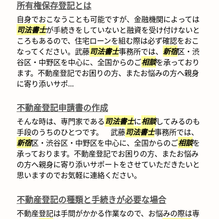
所有権保存登記とは
自身でおこなうことも可能ですが、金融機関によっては
司法書士
が手続きをしていないと融資を受け付けないと
ころもあるので、住宅ローンを組む際は必ず確認をおこ
なってください。武藤
司法書士
事務所では、
新宿
区・渋
谷区・中野区を中心に、全国からのご
相談
を承っており
ます。不動産登記でお困りの方、またお悩みの方へ親身
に寄り添いサポ...
不動産登記申請書の作成
そんな時は、専門家である
司法書士
に
相談
してみるのも
手段のうちのひとつです。 武藤
司法書士
事務所では、
新宿
区・渋谷区・中野区を中心に、全国からのご
相談
を
承っております。不動産登記でお困りの方、またお悩み
の方へ親身に寄り添いサポートをさせていただきたいと
思いますのでお気軽に連絡ください。
不動産登記の種類と手続きが必要な場合
不動産登記は手間がかかる作業なので、お悩みの際は専