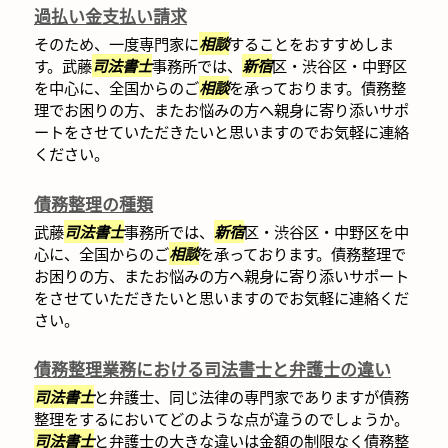
過払い金支払い請求
そのため、一度専門家に
相談
することをおすすめしま
す。武藤
司法書士
事務所では、
新宿
区・渋谷区・中野区
を中心に、全国からのご
相談
を承っております。債務整
理でお困りの方、またお悩みの方へ親身に寄り添いサポ
ートをさせていただきたいと思いますのでお気軽に連絡
ください。
債務整理の種類
武藤
司法書士
事務所では、
新宿
区・渋谷区・中野区を中
心に、全国からのご
相談
を承っております。債務整理で
お困りの方、またお悩みの方へ親身に寄り添いサポート
をさせていただきたいと思いますのでお気軽に連絡くだ
さい。
債務整理業務における司法書士と弁護士の違い
司法書士
と弁護士、同じ法律の専門家でありますが債務
整理をするにおいてどのような点が違うのでしょうか。
司法書士
と弁護士の大きな違いは金額の制限なく債務整