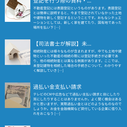
登記を行う際の資料・...
不動産登記には表題登記というものがあります。表題登記
とは簡単に説明すると、今まで登記されていなかった土地
や建物を新しく登記するということです。おもなシチュエ
ーションとしては、新しく家を建てたり、国有地であった
場所を払い下 […]
【司法書士が解説】未...
相続財産には様々なものが含まれますが、中でも土地や建
物といった不動産の相続の際には登記手続きが必要であ
り、他の相続財産とは異なる側面があります。ここでは、
未登記建物を相続した場合の手続きについて、わかりやす
く解説していき […]
過払い金支払い請求
テレビのCMや広告などで過払い支払い請求と目にしたり
耳にしたりすることはありませんか。よく聞く機会はある
かと思いますが、実際過払い金とはどのようなものなので
しょうか。お金を金融機関など貸付している企業に借り入
れをおこなう […]