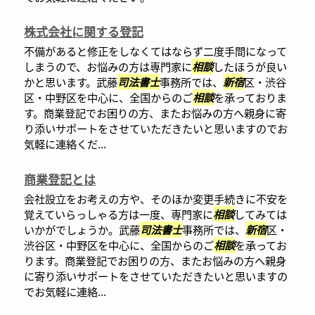
株式会社に関する登記
不備があると修正をしなくてはならず二度手間になって
しまうので、お悩みの方は専門家に
相談
したほうが良い
かと思います。武藤
司法書士
事務所では、
新宿
区・渋谷
区・中野区を中心に、全国からのご
相談
を承っておりま
す。商業登記でお困りの方、またお悩みの方へ親身に寄
り添いサポートをさせていただきたいと思いますのでお
気軽に連絡くだ...
商業登記とは
会社設立をお考えの方や、そのほか変更手続きに不安を
覚えていらっしゃる方は一度、専門家に
相談
してみては
いかがでしょうか。武藤
司法書士
事務所では、
新宿
区・
渋谷区・中野区を中心に、全国からのご
相談
を承ってお
ります。商業登記でお困りの方、またお悩みの方へ親身
に寄り添いサポートをさせていただきたいと思いますの
でお気軽に連絡...