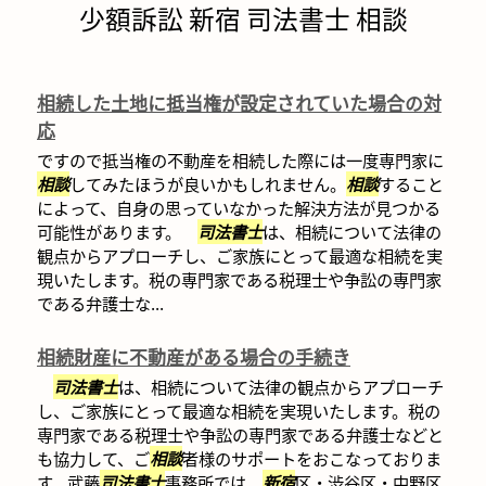
少額訴訟 新宿 司法書士 相談
相続した土地に抵当権が設定されていた場合の対
応
ですので抵当権の不動産を相続した際には一度専門家に
相談
してみたほうが良いかもしれません。
相談
すること
によって、自身の思っていなかった解決方法が見つかる
可能性があります。
司法書士
は、相続について法律の
観点からアプローチし、ご家族にとって最適な相続を実
現いたします。税の専門家である税理士や争訟の専門家
である弁護士な...
相続財産に不動産がある場合の手続き
司法書士
は、相続について法律の観点からアプローチ
し、ご家族にとって最適な相続を実現いたします。税の
専門家である税理士や争訟の専門家である弁護士などと
も協力して、ご
相談
者様のサポートをおこなっておりま
す。武藤
司法書士
事務所では、
新宿
区・渋谷区・中野区