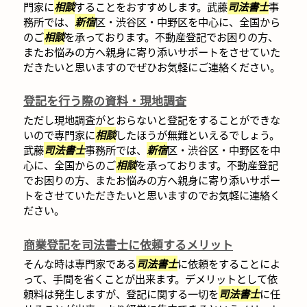
門家に
相談
することをおすすめします。武藤
司法書士
事
務所では、
新宿
区・渋谷区・中野区を中心に、全国から
のご
相談
を承っております。不動産登記でお困りの方、
またお悩みの方へ親身に寄り添いサポートをさせていた
だきたいと思いますのでぜひお気軽にご連絡ください。
登記を行う際の資料・現地調査
ただし現地調査がとおらないと登記をすることができな
いので専門家に
相談
したほうが無難といえるでしょう。
武藤
司法書士
事務所では、
新宿
区・渋谷区・中野区を中
心に、全国からのご
相談
を承っております。不動産登記
でお困りの方、またお悩みの方へ親身に寄り添いサポー
トをさせていただきたいと思いますのでお気軽に連絡く
ださい。
商業登記を司法書士に依頼するメリット
そんな時は専門家である
司法書士
に依頼をすることによ
って、手間を省くことが出来ます。デメリットとして依
頼料は発生しますが、登記に関する一切を
司法書士
に任