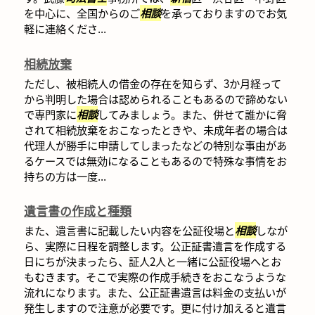
を中心に、全国からのご
相談
を承っておりますのでお気
軽に連絡くださ...
相続放棄
ただし、被相続人の借金の存在を知らず、3か月経って
から判明した場合は認められることもあるので諦めない
で専門家に
相談
してみましょう。また、併せて誰かに脅
されて相続放棄をおこなったときや、未成年者の場合は
代理人が勝手に申請してしまったなどの特別な事由があ
るケースでは無効になることもあるので特殊な事情をお
持ちの方は一度...
遺言書の作成と種類
また、遺言書に記載したい内容を公証役場と
相談
しなが
ら、実際に日程を調整します。公正証書遺言を作成する
日にちが決まったら、証人2人と一緒に公証役場へとお
もむきます。そこで実際の作成手続きをおこなうような
流れになります。また、公正証書遺言は料金の支払いが
発生しますので注意が必要です。更に付け加えると遺言