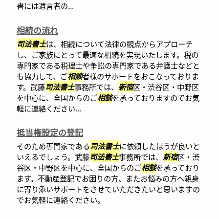
書には遺言者の...
相続の流れ
司法書士
は、相続について法律の観点からアプローチ
し、ご家族にとって最適な相続を実現いたします。税の
専門家である税理士や争訟の専門家である弁護士などと
も協力して、ご
相談
者様のサポートをおこなっておりま
す。武藤
司法書士
事務所では、
新宿
区・渋谷区・中野区
を中心に、全国からのご
相談
を承っておりますのでお気
軽に連絡ください...
抵当権設定の登記
そのため専門家である
司法書士
に依頼したほうが良いと
いえるでしょう。武藤
司法書士
事務所では、
新宿
区・渋
谷区・中野区を中心に、全国からのご
相談
を承っており
ます。不動産登記でお困りの方、またお悩みの方へ親身
に寄り添いサポートをさせていただきたいと思いますの
でお気軽に連絡ください。