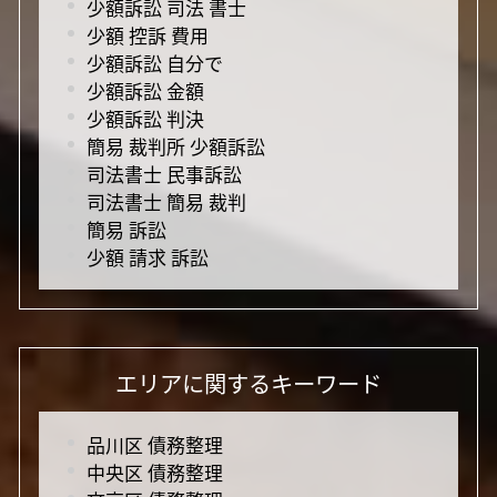
少額訴訟 司法 書士
少額 控訴 費用
少額訴訟 自分で
少額訴訟 金額
少額訴訟 判決
簡易 裁判所 少額訴訟
司法書士 民事訴訟
司法書士 簡易 裁判
簡易 訴訟
少額 請求 訴訟
エリアに関するキーワード
品川区 債務整理
中央区 債務整理