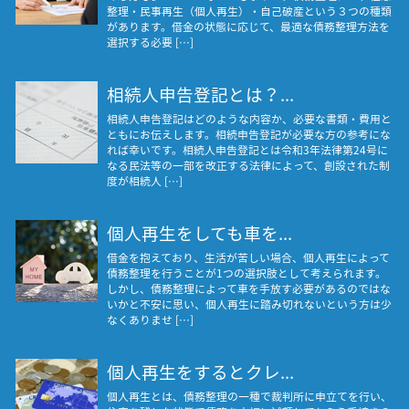
整理・民事再生（個人再生）・自己破産という３つの種類
があります。借金の状態に応じて、最適な債務整理方法を
選択する必要 […]
相続人申告登記とは？...
相続人申告登記はどのような内容か、必要な書類・費用と
ともにお伝えします。相続申告登記が必要な方の参考にな
れば幸いです。相続人申告登記とは令和3年法律第24号に
なる民法等の一部を改正する法律によって、創設された制
度が相続人 […]
個人再生をしても車を...
借金を抱えており、生活が苦しい場合、個人再生によって
債務整理を行うことが1つの選択肢として考えられます。
しかし、債務整理によって車を手放す必要があるのではな
いかと不安に思い、個人再生に踏み切れないという方は少
なくありませ […]
個人再生をするとクレ...
個人再生とは、債務整理の一種で裁判所に申立てを行い、