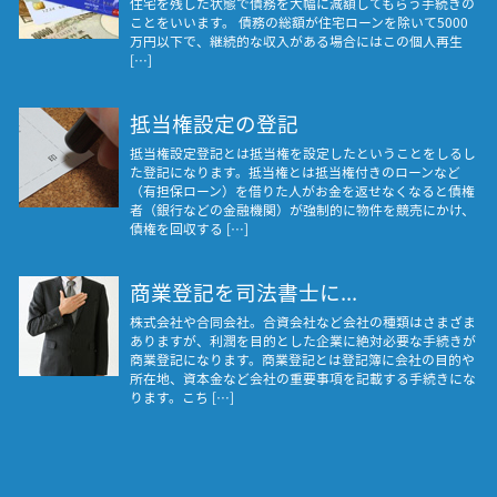
住宅を残した状態で債務を大幅に減額してもらう手続きの
ことをいいます。 債務の総額が住宅ローンを除いて5000
万円以下で、継続的な収入がある場合にはこの個人再生
[…]
抵当権設定の登記
抵当権設定登記とは抵当権を設定したということをしるし
た登記になります。抵当権とは抵当権付きのローンなど
（有担保ローン）を借りた人がお金を返せなくなると債権
者（銀行などの金融機関）が強制的に物件を競売にかけ、
債権を回収する […]
商業登記を司法書士に...
株式会社や合同会社。合資会社など会社の種類はさまざま
ありますが、利潤を目的とした企業に絶対必要な手続きが
商業登記になります。商業登記とは登記簿に会社の目的や
所在地、資本金など会社の重要事項を記載する手続きにな
ります。こち […]