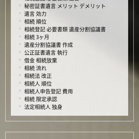
秘密証書遺言 メリット デメリット
遺言 効力
相続 順位
相続登記 必要書類 遺産分割協議書
相続 3ヶ月
遺産分割協議書 作成
公正証書遺言 執行
借金 相続放棄
相続 流れ
相続法 改正
相続人 順位
相続人申告登記 費用
相続 限定承認
法定相続人 独身