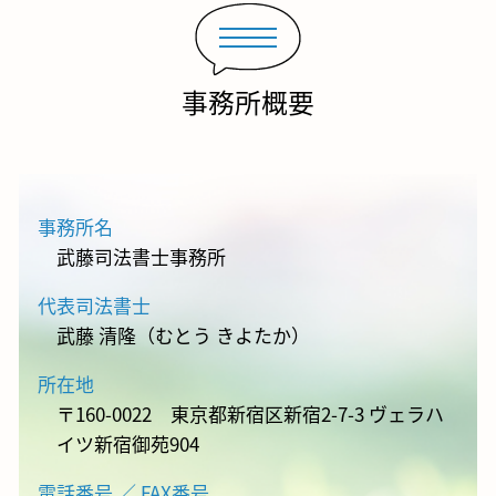
事務所概要
事務所名
武藤司法書士事務所
代表司法書士
武藤 清隆（むとう きよたか）
所在地
〒160-0022 東京都新宿区新宿2-7-3 ヴェラハ
イツ新宿御苑904
電話番号 ／ FAX番号