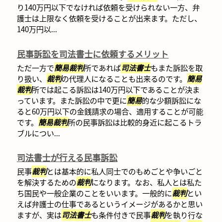
り140万円以下でなければ依頼を受けられない一方、弁
護士は上限なく依頼を受けることが出来ます。ただし、
140万円以...
民事訴訟を司法書士に依頼するメリット
ただ一方で
簡易
裁判
所であれば
司法書士
もまた訴訟を取
り扱い、
裁判
の代理人になることも出来るのです。
簡易
裁判
所では起こる訴訟は140万円以下であることが決ま
っています。また訴訟の中で更に
簡易
的な少額訴訟にな
ると60万円以下の金銭請求の場合、適用することが可能
です。
簡易
裁判
所の民事訴訟は比較的身近に起こるトラ
ブルについ...
司法書士が行える民事訴訟
民事
裁判
とは基本的に私人同士でのもめごとや争いごと
を解決するための
裁判
になります。なお、私人とは私た
ち国民や一般企業のことをいいます。一般的に
裁判
とい
えば弁護士の仕事であるというイメージがあるかと思い
ますが、実は
司法書士
も条件付きで民事
裁判
を執り行な