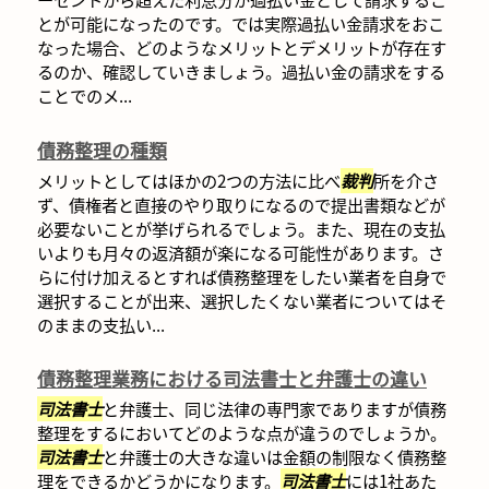
とが可能になったのです。では実際過払い金請求をおこ
なった場合、どのようなメリットとデメリットが存在す
るのか、確認していきましょう。過払い金の請求をする
ことでのメ...
債務整理の種類
メリットとしてはほかの2つの方法に比べ
裁判
所を介さ
ず、債権者と直接のやり取りになるので提出書類などが
必要ないことが挙げられるでしょう。また、現在の支払
いよりも月々の返済額が楽になる可能性があります。さ
らに付け加えるとすれば債務整理をしたい業者を自身で
選択することが出来、選択したくない業者についてはそ
のままの支払い...
債務整理業務における司法書士と弁護士の違い
司法書士
と弁護士、同じ法律の専門家でありますが債務
整理をするにおいてどのような点が違うのでしょうか。
司法書士
と弁護士の大きな違いは金額の制限なく債務整
理をできるかどうかになります。
司法書士
には1社あた