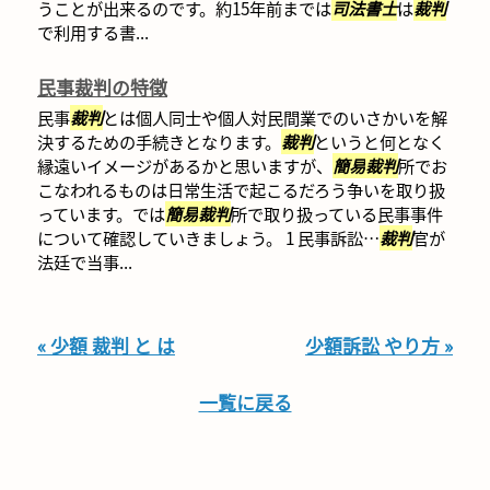
うことが出来るのです。約15年前までは
司法書士
は
裁判
で利用する書...
民事裁判の特徴
民事
裁判
とは個人同士や個人対民間業でのいさかいを解
決するための手続きとなります。
裁判
というと何となく
縁遠いイメージがあるかと思いますが、
簡易
裁判
所でお
こなわれるものは日常生活で起こるだろう争いを取り扱
っています。では
簡易
裁判
所で取り扱っている民事事件
について確認していきましょう。 1 民事訴訟…
裁判
官が
法廷で当事...
« 少額 裁判 と は
少額訴訟 やり方 »
一覧に戻る