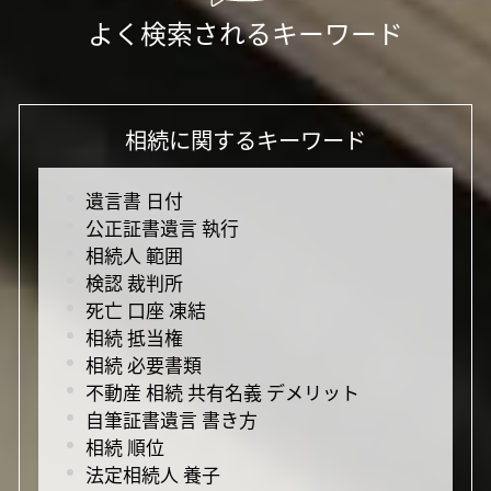
よく検索されるキーワード
相続に関するキーワード
遺言書 日付
公正証書遺言 執行
相続人 範囲
検認 裁判所
死亡 口座 凍結
相続 抵当権
相続 必要書類
不動産 相続 共有名義 デメリット
自筆証書遺言 書き方
相続 順位
法定相続人 養子