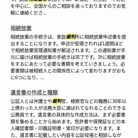
を中心に、全国からのご相談を承っておりますのでお気
軽に連絡くださ...
相続放棄
相続放棄の手続きは、家庭
裁判
所に相続放棄申述書を提
出することになります。申述が受理されれば1週間ほど
で相続放棄受理通知書が郵送されます。この通知書が手
元に届けば相続放棄の手続きは完了です。次に相続放棄
をするにあたって必要な書類を考えていきましょう。必
要書類は被相続人との関係性によって変わりますがおも
に6つになり、...
遺言書の作成と種類
公証人とは弁護士や
裁判
官、検察官などの職務に30年以
上携わった人が法務大臣に選ばれてなれることのできる
公務員です。遺言書の具体的な作成方法は、まず必要書
類を集めることから始めます。免許書や保険証などの本
人確認書類・印鑑証明書・実印が必要になります。ま
た、遺言書に記載したい内容を公証役場と相談しなが